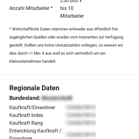
den Einstieg in ein etabliertes Geschäftsmodell mit
250.000 €
Alleinstellungsmerkmal in der Region Stuttgart. Die
Anzahl Mitarbeiter *
bis 10
Location ist am Markt bereits fest positioniert und
Mitarbeiter
verfügt über eine entsprechende Infrastruktur für
* Wirtschaftliche Daten stammen entweder aus öffentlich frei
anspruchsvolle Eventformate. Interessenten profitieren
zugänglichen Quellen oder wurden vom Inserenten zur Verfügung
von einem bereits operativ tätigen Team und einer
gestellt. Sollten uns keine Umsatzzahlen vorliegen, so weisen wir
spezialisierten Objektausstattung, die für verschiedene
dies durch <1 Mio. € aus weil es sich vermutlich um ein
mediale Anforderungen optimiert wurde.
Kleinunternehmen handelt.
Regionale Daten
Bundesland:
Musterstadt
Kaufkraft/Einwohner
12345678910
Kaufkraft Index
12345678910
Kaufkraft Rang
12345678910
Entwicklung Kaufkraft /
12345678910
Einwohner