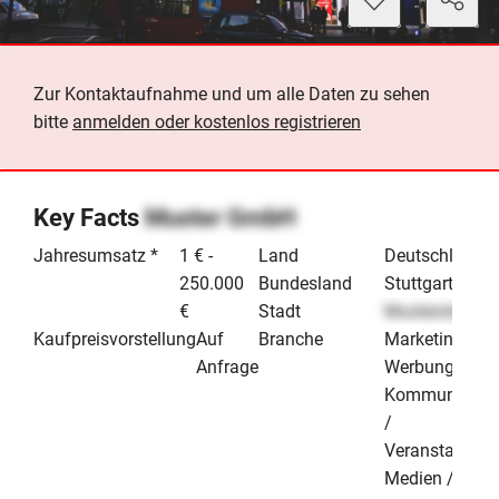
Zur Kontaktaufnahme und um alle Daten zu sehen
bitte
anmelden oder kostenlos registrieren
Key Facts
Muster GmbH
Jahresumsatz *
1 € -
Land
Deutschland
250.000
Bundesland
Stuttgart
€
Stadt
Musterstadt
Kaufpreisvorstellung
Auf
Branche
Marketing /
Anfrage
Werbung /
Kommunikati
/
Veranstaltung
Medien /