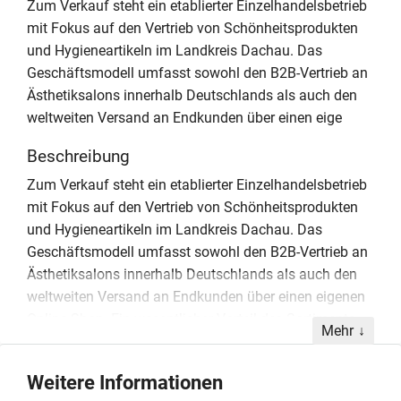
Zum Verkauf steht ein etablierter Einzelhandelsbetrieb
mit Fokus auf den Vertrieb von Schönheitsprodukten
und Hygieneartikeln im Landkreis Dachau. Das
Geschäftsmodell umfasst sowohl den B2B-Vertrieb an
Ästhetiksalons innerhalb Deutschlands als auch den
weltweiten Versand an Endkunden über einen eige
Beschreibung
Zum Verkauf steht ein etablierter Einzelhandelsbetrieb
mit Fokus auf den Vertrieb von Schönheitsprodukten
und Hygieneartikeln im Landkreis Dachau. Das
Geschäftsmodell umfasst sowohl den B2B-Vertrieb an
Ästhetiksalons innerhalb Deutschlands als auch den
weltweiten Versand an Endkunden über einen eigenen
Online-Shop. Ein wesentlicher Vorteil des Sortiments
Mehr
liegt in der geringen Retourenquote, da die
angebotenen Hygieneartikel nach der Benutzung von
Weitere Informationen
der Rückgabe ausgeschlossen sind. Die