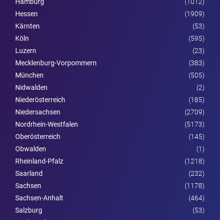
Hamburg
(1012)
Hessen
(1909)
Kärnten
(53)
Köln
(595)
Luzern
(23)
Mecklenburg-Vorpommern
(383)
München
(505)
Nidwalden
(2)
Nieder­österreich
(185)
Niedersachsen
(2709)
Nordrhein-Westfalen
(5173)
Ober­österreich
(145)
Obwalden
(1)
Rheinland-Pfalz
(1218)
Saarland
(232)
Sachsen
(1178)
Sachsen-Anhalt
(464)
Salzburg
(53)