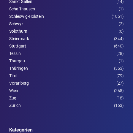
Sankt Gallen
(14)
Schaffhausen
(1)
Schleswig-Holstein
(1051)
Schwyz
(2)
Solothurn
(6)
Steier­mark
(344)
Stuttgart
(640)
Tessin
(28)
Thurgau
(1)
Thüringen
(553)
Tirol
(79)
Vorarl­berg
(27)
Wien
(258)
Zug
(18)
Zürich
(163)
Kategorien