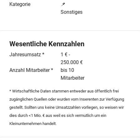
Kundenakquise erfolgt aktuell erfolgreich über Social
Kategorie
📌
Media sowie gezielte Kaltakquise im Salon-Bereich.
Sonstiges
Das Unternehmen zeichnet sich durch eine äußerst
schlanke Kostenstruktur aus, da außer den Gebühren
für den Shop-Betrieb keine fixen Kosten anfallen. Die
Margen sind attraktiv und können je nach strategischer
Wesentliche Kennzahlen
Preispositionierung bis zu 50 Prozent betragen. Im
Jahresumsatz *
1 € -
Kaufpreis von 17.000 Euro ist der aktuelle
250.000 €
Warenbestand bereits enthalten. Die Übergabe erfolgt
Anzahl Mitarbeiter *
bis 10
aus privaten Gründen und bietet erhebliche
Mitarbeiter
Skalierungspotenziale durch den Ausbau von Online-
Marketing-Maßnahmen. Das Unternehmen eignet sich
* Wirtschaftliche Daten stammen entweder aus öffentlich frei
ideal für Existenzgründer oder als Ergücnzung für
zugänglichen Quellen oder wurden vom Inserenten zur Verfügung
bestehende Handelsstrukturen in der Freizeit- und
gestellt. Sollten uns keine Umsatzzahlen vorliegen, so weisen wir
Wellnessbranche.
dies durch <1 Mio. € aus weil es sich vermutlich um ein
Kleinunternehmen handelt.