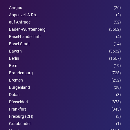
Aargau
(26)
Appenzell A.Rh.
(2)
auf Anfrage
(52)
Baden-Württemberg
(3662)
Basel-Landschaft
(4)
Basel-Stadt
(14)
Bayern
(3632)
Berlin
(1567)
Bern
(19)
Brandenburg
(728)
Bremen
(252)
Burgen­land
(29)
Dubai
(3)
Düsseldorf
(873)
Frankfurt
(343)
Freiburg (CH)
(3)
Graubünden
(1)