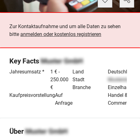
Zur Kontaktaufnahme und um alle Daten zu sehen
bitte
anmelden oder kostenlos registrieren
Key Facts
Muster GmbH
Jahresumsatz *
1 € -
Land
Deutschland
250.000
Stadt
Musterstadt
€
Branche
Einzelhandel
Kaufpreisvorstellung
Auf
Handel & E-
Anfrage
Commerce
Über
Muster GmbH