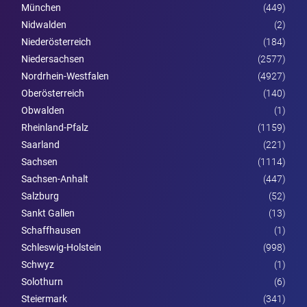
München
(449)
Nidwalden
(2)
Nieder­österreich
(184)
Niedersachsen
(2577)
Nordrhein-Westfalen
(4927)
Ober­österreich
(140)
Obwalden
(1)
Rheinland-Pfalz
(1159)
Saarland
(221)
Sachsen
(1114)
Sachsen-Anhalt
(447)
Salzburg
(52)
Sankt Gallen
(13)
Schaffhausen
(1)
Schleswig-Holstein
(998)
Schwyz
(1)
Solothurn
(6)
Steier­mark
(341)