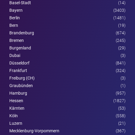
Basel-Stadt
(14)
Bayern
(3403)
Berlin
(1481)
Bern
(19)
Brandenburg
(674)
Bremen
(245)
Burgen­land
(29)
Dubai
(3)
Düsseldorf
(841)
Frankfurt
(324)
Freiburg (CH)
(3)
Graubünden
(1)
Hamburg
(957)
Hessen
(1827)
Kärnten
(53)
Köln
(558)
Luzern
(21)
Mecklenburg-Vorpommern
(367)