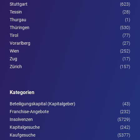
Stuttgart
(623)
Tessin
(28)
Thurgau
(1)
Thüringen
(530)
Tirol
(77)
Vorarl­berg
(27)
Wien
(252)
Zug
(17)
Zürich
(157)
Kategorien
Beteiligungskapital (Kapitalgeber)
(43)
Franchise-Angebote
(232)
Insolvenzen
(5729)
Kapitalgesuche
(242)
Kaufgesuche
(5377)