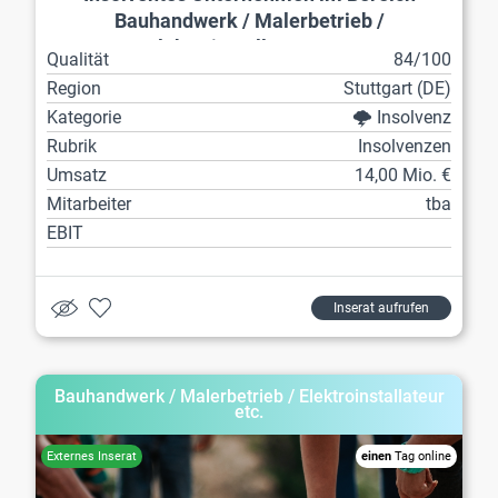
Bauhandwerk / Malerbetrieb /
Elektroinstallateur etc.
Qualität
84/100
Region
Stuttgart (DE)
Kategorie
🌩️ Insolvenz
Rubrik
Insolvenzen
Umsatz
14,00 Mio. €
Mitarbeiter
tba
EBIT
Inserat aufrufen
Bauhandwerk / Malerbetrieb / Elektroinstallateur
etc.
einen
Tag online