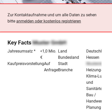
Zur Kontaktaufnahme und um alle Daten zu sehen
bitte
anmelden oder kostenlos registrieren
Key Facts
Muster GmbH
Jahresumsatz *
<1,0 Mio.
Land
Deutschland
€
Bundesland
Hessen
Kaufpreisvorstellung
Auf
Stadt
Musterstadt
Anfrage
Branche
Heizung-
Klima-Luft-
und
Sanitärtechnik
Bau /
Handwerk &
Planung