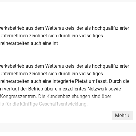
ksbetrieb aus dem Wetteraukreis, der als hochqualifizierter
 Unternehmen zeichnet sich durch ein vielseitiges
einerarbeiten auch eine int
ksbetrieb aus dem Wetteraukreis, der als hochqualifizierter
 Unternehmen zeichnet sich durch ein vielseitiges
inerarbeiten auch eine integrierte Pietät umfasst. Durch die
 verfügt der Betrieb über ein exzellentes Netzwerk sowie
Kongresszentren. Die Kundenbeziehungen sind über
is für die künftige Geschäftsentwicklung.
Mehr
eals veräußert. Als zertifizierter Ausbildungsbetrieb legt das
örderung junger Talente und verfügt über ein eingespieltes
 bringt über 30 Jahre Branchenerfahrung in die Übergabe ein.