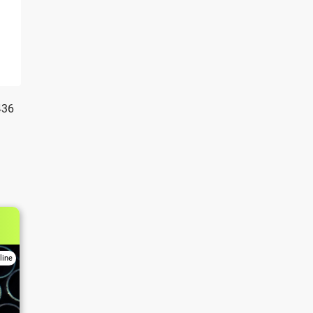
436
line