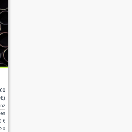
100
DE)
enz
zen
0 €
20