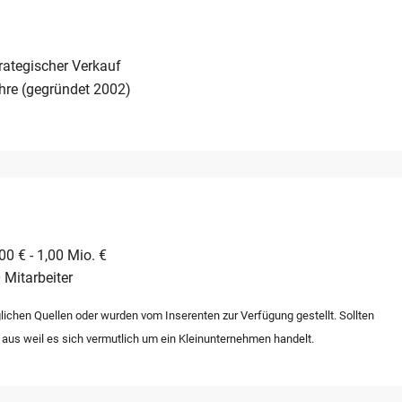
versifizierten Leistungsangebot und der strategisch günstigen
 Übernahmebedingungen in einem stabilen Marktumfeld.
rategischer Verkauf
hre (gegründet 2002)
0 € - 1,00 Mio. €
 Mitarbeiter
lichen Quellen oder wurden vom Inserenten zur Verfügung gestellt. Sollten
 aus weil es sich vermutlich um ein Kleinunternehmen handelt.