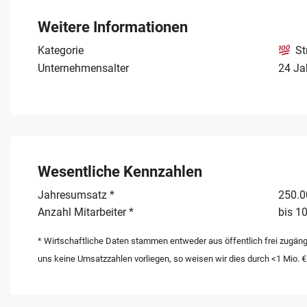
Die Kombination aus handwerklicher Präzision, einem di
Lage in Hessen bietet einem Nachfolger hervorragende
Weitere Informationen
Kategorie
St
Unternehmensalter
24 Ja
Wesentliche Kennzahlen
Jahresumsatz *
250.00
Anzahl Mitarbeiter *
bis 10
* Wirtschaftliche Daten stammen entweder aus öffentlich frei zugäng
uns keine Umsatzzahlen vorliegen, so weisen wir dies durch <1 Mio. €