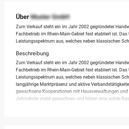
Über
Muster GmbH
Zum Verkauf steht ein im Jahr 2002 gegründeter Handwer
Fachbetrieb im Rhein-Main-Gebiet fest etabliert ist. Das
Leistungsspektrum aus, welches neben klassischen Schr
Beschreibung
Zum Verkauf steht ein im Jahr 2002 gegründeter Handwer
Fachbetrieb im Rhein-Main-Gebiet fest etabliert ist. Das
Leistungsspektrum aus, welches neben klassischen Schre
langjährige Marktpräsenz und aktive Verbandstätigkeiten
gewachsene Kooperationen mit Hausverwaltungen und 
Jahrzehnte stabil gewachsen und bilden eine solide Bas
Der inhabergeführte Betrieb wird im Rahmen eines Asset D
Unternehmen seit seiner Gründung großen Wert auf die F
Team von bis zu zehn Mitarbeitern. Der aktuelle Inhaber