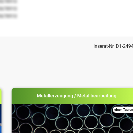
5678910
5678910
5678910
Inserat-Nr. D1-249
Metallerzeugung / Metallbearbeitung
einen
Tag on