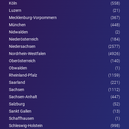
Köln
(558)
Luzern
(21)
Mecklenburg-Vorpommern
(367)
München
(448)
Nidwalden
(2)
Nieder­österreich
(184)
Niedersachsen
(2577)
Nordrhein-Westfalen
(4926)
Ober­österreich
(140)
Obwalden
(1)
Rheinland-Pfalz
(1159)
Saarland
(221)
Sachsen
(1112)
Sachsen-Anhalt
(447)
Salzburg
(52)
Sankt Gallen
(13)
Schaffhausen
(1)
Schleswig-Holstein
(998)