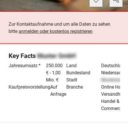
Zur Kontaktaufnahme und um alle Daten zu sehen
bitte
anmelden oder kostenlos registrieren
Key Facts
Muster GmbH
Jahresumsatz *
250.000
Land
Deutschland
€ - 1,00
Bundesland
Niedersachs
Mio. €
Stadt
Musterstadt
Kaufpreisvorstellung
Auf
Branche
Online Hande
Anfrage
Versandhand
Handel & E-
Commerce