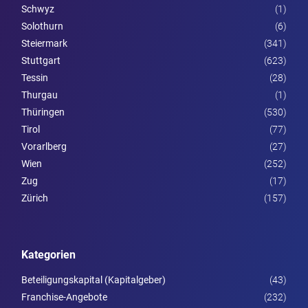
Schwyz
(1)
Solothurn
(6)
Steier­mark
(341)
Stuttgart
(623)
Tessin
(28)
Thurgau
(1)
Thüringen
(530)
Tirol
(77)
Vorarl­berg
(27)
Wien
(252)
Zug
(17)
Zürich
(157)
Kategorien
Beteiligungskapital (Kapitalgeber)
(43)
Franchise-Angebote
(232)