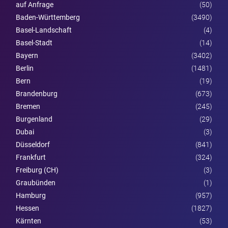
auf Anfrage
(50)
Baden-Württemberg
(3490)
Basel-Landschaft
(4)
Basel-Stadt
(14)
Bayern
(3402)
Berlin
(1481)
Bern
(19)
Brandenburg
(673)
Bremen
(245)
Burgen­land
(29)
Dubai
(3)
Düsseldorf
(841)
Frankfurt
(324)
Freiburg (CH)
(3)
Graubünden
(1)
Hamburg
(957)
Hessen
(1827)
Kärnten
(53)