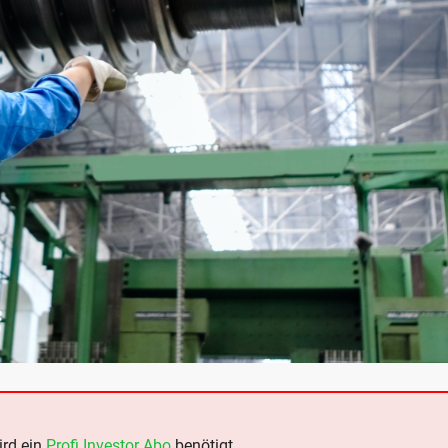
ird ein
Profi Investor Abo
benötigt.