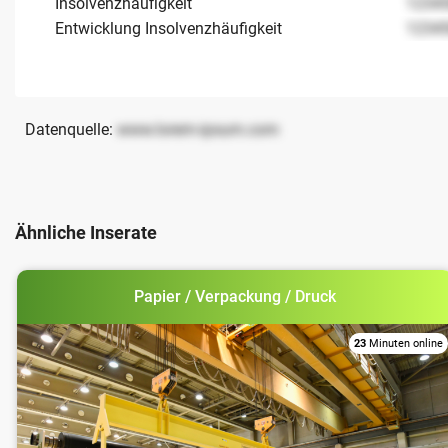
Insolvenzhäufigkeit
1234
Entwicklung Insolvenzhäufigkeit
1234
Datenquelle:
www.lorem-ipsum.com
Ähnliche Inserate
Papier / Verpackung / Druck
23
Minuten online