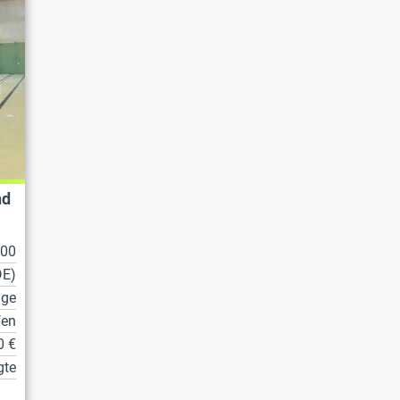
nd
100
DE)
lge
fen
0 €
gte