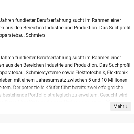
 Jahren fundierter Berufserfahrung sucht im Rahmen einer
n aus den Bereichen Industrie und Produktion. Das Suchprofil
Apparatebau, Schmiers
 Jahren fundierter Berufserfahrung sucht im Rahmen einer
n aus den Bereichen Industrie und Produktion. Das Suchprofil
Apparatebau, Schmiersysteme sowie Elektrotechnik, Elektronik
etrieben mit einem Jahresumsatz zwischen 5 und 10 Millionen
tern. Der potenzielle Käufer führt bereits zwei erfolgreiche
bestehende Portfolio strategisch zu erweitern. Gesucht wird
im Rems-Murr-Kreis und einem Umkreis von etwa 100
Mehr
etriebs im Sinne einer strukturierten Unternehmensnachfolge.
d Wert auf fachliche Expertise sowie unternehmerische
er für die langfristige Weiterentwicklung ihres Lebenswerks.
önlichen Gespräch erörtert werden.