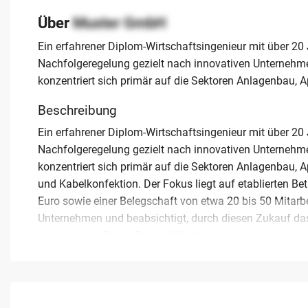
Über
Muster GmbH
Ein erfahrener Diplom-Wirtschaftsingenieur mit über 20
Nachfolgeregelung gezielt nach innovativen Unternehme
konzentriert sich primär auf die Sektoren Anlagenbau, 
Beschreibung
Ein erfahrener Diplom-Wirtschaftsingenieur mit über 20
Nachfolgeregelung gezielt nach innovativen Unternehme
konzentriert sich primär auf die Sektoren Anlagenbau, 
und Kabelkonfektion. Der Fokus liegt auf etablierten B
Euro sowie einer Belegschaft von etwa 20 bis 50 Mitarbei
Unternehmen und beabsichtigt, durch diesen Zukauf das 
bevorzugt im Raum Baden-Württemberg, insbesondere 
Kilometern. Ziel ist eine nachhaltige Fortführung des B
Inhaber, die ihr Unternehmen kaufen lassen möchten un
Erfahrung legen, finden hier einen kompetenten Nachfolg
Weitere Details zu diesem Gesuch können in einem pers