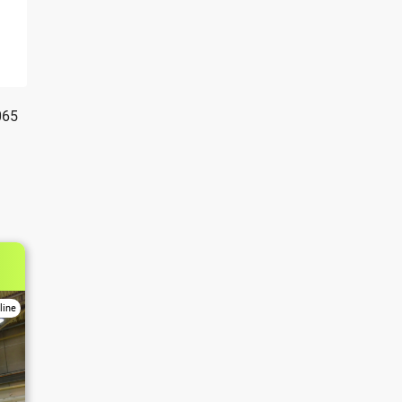
065
line