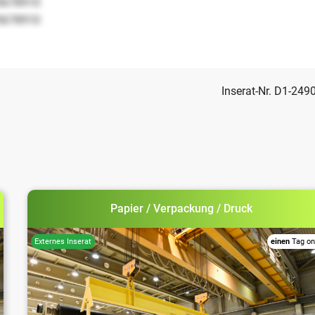
5678910
5678910
Inserat-Nr. D1-249
Papier / Verpackung / Druck
einen
Tag on