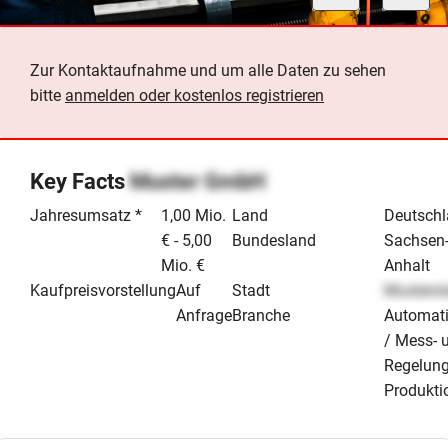
Zur Kontaktaufnahme und um alle Daten zu sehen
bitte
anmelden oder kostenlos registrieren
Key Facts
Muster GmbH
Jahresumsatz *
1,00 Mio.
Land
Deutsch
€ - 5,00
Bundesland
Sachsen
Mio. €
Anhalt
Kaufpreisvorstellung
Auf
Stadt
Musterst
Anfrage
Branche
Automati
/ Mess- 
Regelung
Produktio