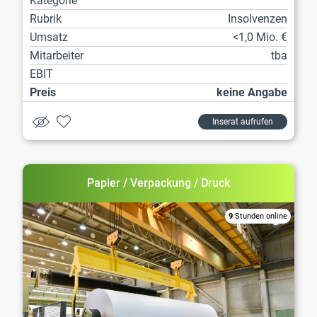
Kategorie
Rubrik
Insolvenzen
Umsatz
<1,0 Mio. €
Mitarbeiter
tba
EBIT
Preis
keine Angabe
Inserat aufrufen
Papier / Verpackung / Druck
9
Stunden online