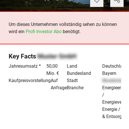
Um dieses Unternehmen vollständig sehen zu können
wird ein
Profi Investor Abo
benötigt.
Key Facts
Muster GmbH
Jahresumsatz *
50,00
Land
Deutschland
Mio. €
Bundesland
Bayern
Kaufpreisvorstellung
Auf
Stadt
Musterstadt
Anfrage
Branche
Energieerze
/
Energieverso
Energie / Um
& Entsorgun