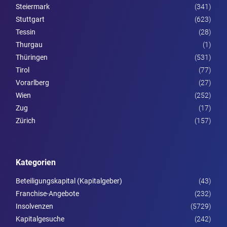
Steier­mark
(341)
Stuttgart
(623)
Tessin
(28)
Thurgau
(1)
Thüringen
(531)
Tirol
(77)
Vorarl­berg
(27)
Wien
(252)
Zug
(17)
Zürich
(157)
Kategorien
Beteiligungskapital (Kapitalgeber)
(43)
Franchise-Angebote
(232)
Insolvenzen
(5729)
Kapitalgesuche
(242)