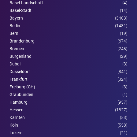
Basel-Landschaft
(4)
Basel-Stadt
(14)
Bayern
(3403)
Berlin
(1481)
Bern
(19)
Brandenburg
(674)
Bremen
(245)
Burgen­land
(29)
Dubai
(3)
Düsseldorf
(841)
Frankfurt
(324)
Freiburg (CH)
(3)
Graubünden
(1)
Hamburg
(957)
Hessen
(1827)
Kärnten
(53)
Köln
(558)
Luzern
(21)