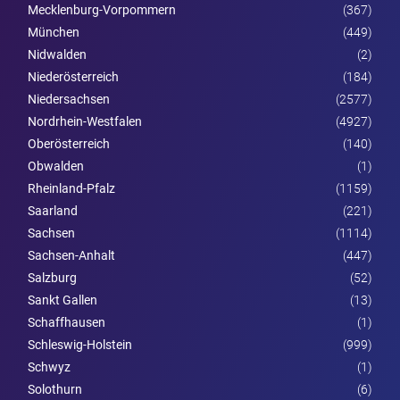
Mecklenburg-Vorpommern
(367)
München
(449)
Nidwalden
(2)
Nieder­österreich
(184)
Niedersachsen
(2577)
Nordrhein-Westfalen
(4927)
Ober­österreich
(140)
Obwalden
(1)
Rheinland-Pfalz
(1159)
Saarland
(221)
Sachsen
(1114)
Sachsen-Anhalt
(447)
Salzburg
(52)
Sankt Gallen
(13)
Schaffhausen
(1)
Schleswig-Holstein
(999)
Schwyz
(1)
Solothurn
(6)