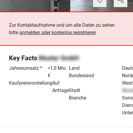
Zur Kontaktaufnahme und um alle Daten zu sehen
bitte
anmelden oder kostenlos registrieren
Key Facts
Muster GmbH
Jahresumsatz *
<1,0 Mio.
Land
Deut
€
Bundesland
Nordr
Kaufpreisvorstellung
Auf
West
Anfrage
Stadt
Must
Branche
Sons
Dien
Unte