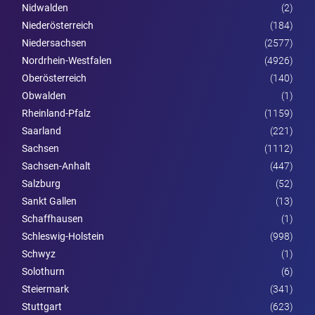
Nidwalden
(2)
Nieder­österreich
(184)
Niedersachsen
(2577)
Nordrhein-Westfalen
(4926)
Ober­österreich
(140)
Obwalden
(1)
Rheinland-Pfalz
(1159)
Saarland
(221)
Sachsen
(1112)
Sachsen-Anhalt
(447)
Salzburg
(52)
Sankt Gallen
(13)
Schaffhausen
(1)
Schleswig-Holstein
(998)
Schwyz
(1)
Solothurn
(6)
Steier­mark
(341)
Stuttgart
(623)