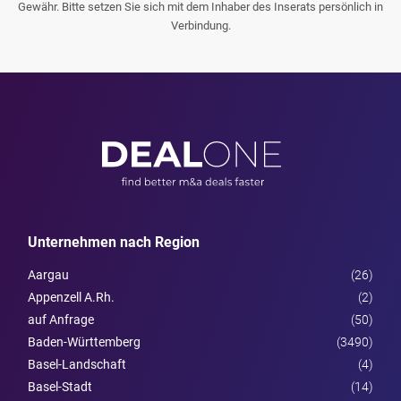
Gewähr. Bitte setzen Sie sich mit dem Inhaber des Inserats persönlich in
Verbindung.
Unternehmen nach Region
Aargau
(26)
Appenzell A.Rh.
(2)
auf Anfrage
(50)
Baden-Württemberg
(3490)
Basel-Landschaft
(4)
Basel-Stadt
(14)