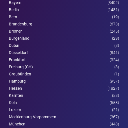
Bayern
(3402)
Berlin
(1481)
Bern
(19)
Brandenburg
(673)
Bremen
(245)
Burgen­land
(29)
Dubai
(3)
Düsseldorf
(841)
Frankfurt
(324)
Freiburg (CH)
(3)
Graubünden
(1)
Hamburg
(957)
Hessen
(1827)
Kärnten
(53)
Köln
(558)
Luzern
(21)
Mecklenburg-Vorpommern
(367)
München
(448)