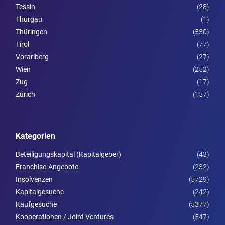
Tessin
(28)
Thurgau
(1)
Thüringen
(530)
Tirol
(77)
Vorarl­berg
(27)
Wien
(252)
Zug
(17)
Zürich
(157)
Kategorien
Beteiligungskapital (Kapitalgeber)
(43)
Franchise-Angebote
(232)
Insolvenzen
(5729)
Kapitalgesuche
(242)
Kaufgesuche
(5377)
Kooperationen / Joint Ventures
(547)