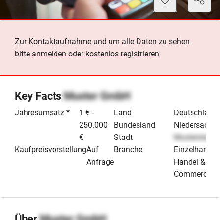
Zur Kontaktaufnahme und um alle Daten zu sehen
bitte
anmelden oder kostenlos registrieren
Key Facts
Muster GmbH
Jahresumsatz *
1 € -
Land
Deutschland
250.000
Bundesland
Niedersachs
€
Stadt
Musterstadt
Kaufpreisvorstellung
Auf
Branche
Einzelhandel
Anfrage
Handel & E-
Commerce
Über
Muster GmbH