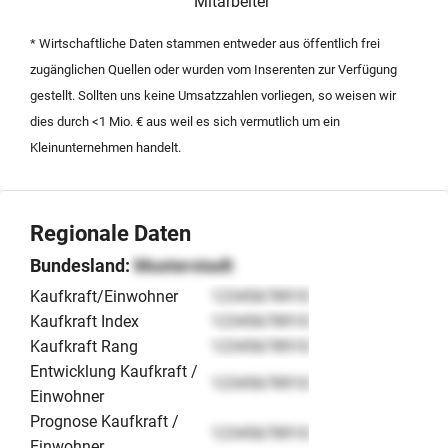
strategische Investoren oder Existenzgründer, die
Mitarbeiter
kurzfristig in den wachsenden Markt der regenerativen
* Wirtschaftliche Daten stammen entweder aus öffentlich frei
Brennstoffe einsteigen möchten und eine sofort
zugänglichen Quellen oder wurden vom Inserenten zur Verfügung
einsatzbereite Infrastruktur suchen. Die Übernahme
gestellt. Sollten uns keine Umsatzzahlen vorliegen, so weisen wir
bietet eine solide Basis für den weiteren Ausbau der
dies durch <1 Mio. € aus weil es sich vermutlich um ein
regionalen Pelletproduktion.
Kleinunternehmen handelt.
Regionale Daten
Bundesland:
Musterstadt
Kaufkraft/Einwohner
12345678910
Kaufkraft Index
12345678910
Kaufkraft Rang
12345678910
Entwicklung Kaufkraft /
12345678910
Einwohner
Prognose Kaufkraft /
12345678910
Einwohner