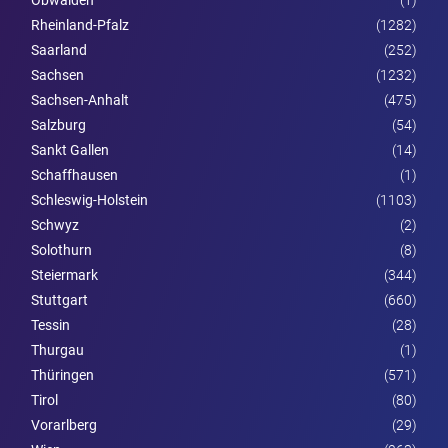
Rheinland-Pfalz
(1282)
Saarland
(252)
Sachsen
(1232)
Sachsen-Anhalt
(475)
Salzburg
(54)
Sankt Gallen
(14)
Schaffhausen
(1)
Schleswig-Holstein
(1103)
Schwyz
(2)
Solothurn
(8)
Steier­mark
(344)
Stuttgart
(660)
Tessin
(28)
Thurgau
(1)
Thüringen
(571)
Tirol
(80)
Vorarl­berg
(29)