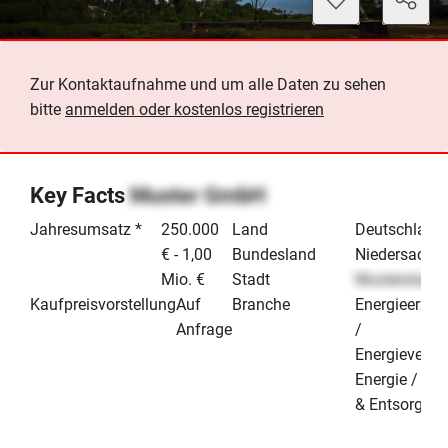
Zur Kontaktaufnahme und um alle Daten zu sehen
bitte
anmelden oder kostenlos registrieren
Key Facts
Muster GmbH
Jahresumsatz *
250.000
Land
Deutschland
€ - 1,00
Bundesland
Niedersachs
Mio. €
Stadt
Musterstadt
Kaufpreisvorstellung
Auf
Branche
Energieerze
Anfrage
/
Energieverso
Energie / Um
& Entsorgun