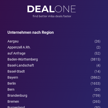
Unternehmen nach Region
Aargau
(26)
Appenzell A.Rh.
(2)
auf Anfrage
(52)
Baden-Württemberg
(3815)
Basel-Landschaft
(4)
Basel-Stadt
(14)
Bayern
(3862)
Berlin
(1653)
Bern
(20)
Brandenburg
(759)
Bremen
(265)
Burgen­land
(30)