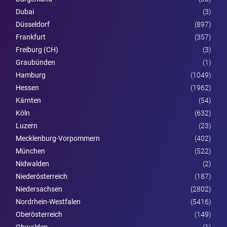
Dubai
(3)
Düsseldorf
(897)
Frankfurt
(357)
Freiburg (CH)
(3)
Graubünden
(1)
Hamburg
(1049)
Hessen
(1962)
Kärnten
(54)
Köln
(632)
Luzern
(23)
Mecklenburg-Vorpommern
(402)
München
(522)
Nidwalden
(2)
Nieder­österreich
(187)
Niedersachsen
(2802)
Nordrhein-Westfalen
(5416)
Ober­österreich
(149)
Obwalden
(1)