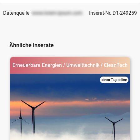
Datenquelle:
www.lorem-ipsum.com
Inserat-Nr. D1-249259
Ähnliche Inserate
Erneuerbare Energien / Umwelttechnik / CleanTech
einen
Tag online