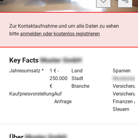
Zur Kontaktaufnahme und um alle Daten zu sehen
bitte
anmelden oder kostenlos registrieren
Key Facts
Muster GmbH
Jahresumsatz *
1 € -
Land
Spanien
250.000
Stadt
Musterstad
€
Branche
Versicherun
Kaufpreisvorstellung
Auf
Versicheru
Anfrage
Finanzen / 
Steuern
Über
Muster GmbH