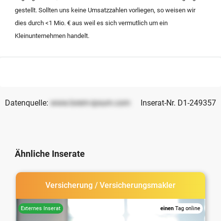
Existenz im Dienstleistungssektor in Spanien suchen.
gestellt. Sollten uns keine Umsatzzahlen vorliegen, so weisen wir
dies durch <1 Mio. € aus weil es sich vermutlich um ein
Kleinunternehmen handelt.
Datenquelle:
www.lorem-ipsum.com
Inserat-Nr. D1-249357
Ähnliche Inserate
Versicherung / Versicherungsmakler
einen
Tag online