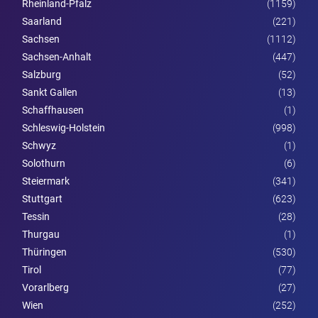
Rheinland-Pfalz
(1159)
Saarland
(221)
Sachsen
(1112)
Sachsen-Anhalt
(447)
Salzburg
(52)
Sankt Gallen
(13)
Schaffhausen
(1)
Schleswig-Holstein
(998)
Schwyz
(1)
Solothurn
(6)
Steier­mark
(341)
Stuttgart
(623)
Tessin
(28)
Thurgau
(1)
Thüringen
(530)
Tirol
(77)
Vorarl­berg
(27)
Wien
(252)