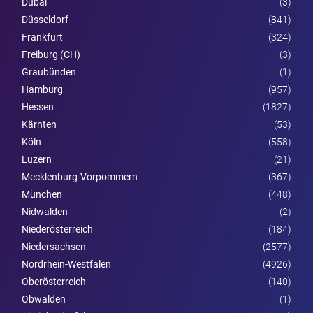
Dubai
(3)
Düsseldorf
(841)
Frankfurt
(324)
Freiburg (CH)
(3)
Graubünden
(1)
Hamburg
(957)
Hessen
(1827)
Kärnten
(53)
Köln
(558)
Luzern
(21)
Mecklenburg-Vorpommern
(367)
München
(448)
Nidwalden
(2)
Nieder­österreich
(184)
Niedersachsen
(2577)
Nordrhein-Westfalen
(4926)
Ober­österreich
(140)
Obwalden
(1)