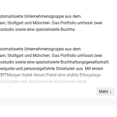
 automatisierte Unternehmensgruppe aus dem
ain, Stuttgart und München. Das Portfolio umfasst zwei
ssstudio sowie eine spezialisierte Buchha
 automatisierte Unternehmensgruppe aus dem
ain, Stuttgart und München. Das Portfolio umfasst zwei
sstudio sowie eine spezialisierte Buchhaltungsgesellschaft.
aberquote und personalgeführte Strukturen aus. Mit einem
T-Margen bietet dieses Paket eine stabile Ertragslage.
gslaufzeiten und die planbaren Einnahmen durch
ügt über einen Mietvertrag von über 20 Jahren Laufzeit,
Mehr
ziale durch Beteiligungen an Nebenkostenservices bieten.
 ein Unternehmen kaufen möchten, das nahezu autark agiert.
 über einen Zeitraum von zwei bis fünf Jahren zur Verfügung.
onale Immobilienprojekte.