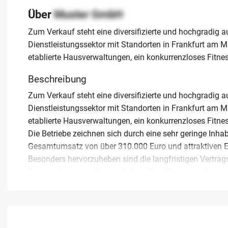
Über
Muster GmbH
Zum Verkauf steht eine diversifizierte und hochgradig
Dienstleistungssektor mit Standorten in Frankfurt am M
etablierte Hausverwaltungen, ein konkurrenzloses Fitne
Beschreibung
Zum Verkauf steht eine diversifizierte und hochgradig
Dienstleistungssektor mit Standorten in Frankfurt am M
etablierte Hausverwaltungen, ein konkurrenzloses Fitnes
Die Betriebe zeichnen sich durch eine sehr geringe Inh
Gesamtumsatz von über 310.000 Euro und attraktiven EBI
Besonders hervorzuheben sind die langfristigen Vertra
Daueraufträge und Lastschriften. Das Fitnessstudio verf
während die Hausverwaltungen zusätzliche Ertragspoten
Diese Unternehmensgruppe ist ideal für Investoren, die
Der aktuelle Inhaber steht für eine geordnete Nachfolge
Der Verkauf erfolgt zur Kapitalgenerierung für internati