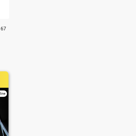
167
line