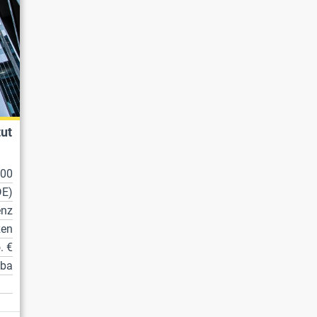
ut
100
DE)
enz
zen
. €
tba