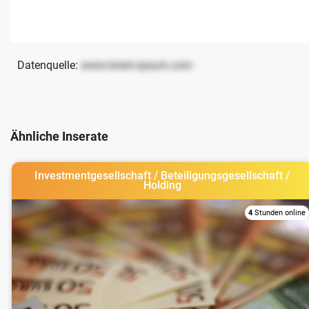
Datenquelle:
www.lorem-ipsum.com
Ähnliche Inserate
Investmentgesellschaft / Beteiligungsgesellschaft /
Holding
4
Stunden online