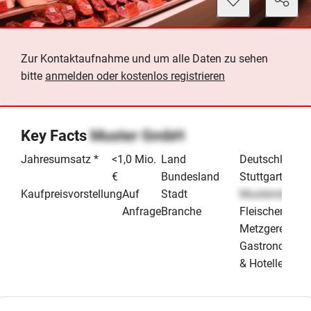
Zur Kontaktaufnahme und um alle Daten zu sehen
bitte
anmelden oder kostenlos registrieren
Key Facts
Muster GmbH
Jahresumsatz *
<1,0 Mio.
Land
Deutschland
€
Bundesland
Stuttgart
Kaufpreisvorstellung
Auf
Stadt
Musterstadt
Anfrage
Branche
Fleischerei /
Metzgerei
Gastronomie
& Hotellerie