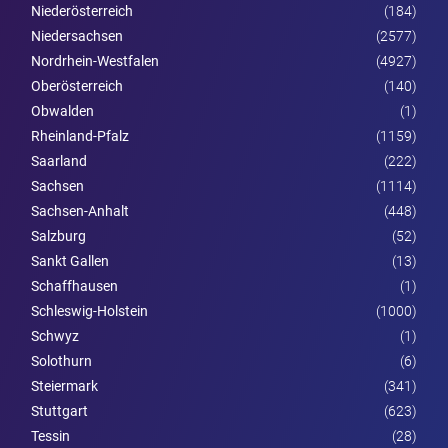
Nieder­österreich
(184)
Niedersachsen
(2577)
Nordrhein-Westfalen
(4927)
Ober­österreich
(140)
Obwalden
(1)
Rheinland-Pfalz
(1159)
Saarland
(222)
Sachsen
(1114)
Sachsen-Anhalt
(448)
Salzburg
(52)
Sankt Gallen
(13)
Schaffhausen
(1)
Schleswig-Holstein
(1000)
Schwyz
(1)
Solothurn
(6)
Steier­mark
(341)
Stuttgart
(623)
Tessin
(28)