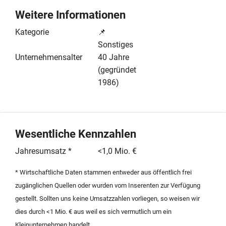
Die genutzten Marktstandorte verfügen über eine hohe
Weitere Informationen
Kundenfrequenz und bieten ideale Voraussetzungen
für die Fortführung der Direktvermarktung regionaler
Kategorie
📌
Spezialitäten. Der Betrieb wird voll funktionsfähig
Sonstiges
übergeben, sodass eine Übernahme ohne
Unternehmensalter
40 Jahre
Unterbrechung des laufenden Geschäftsbetriebs
(gegründet
gewährleistet ist. Sämtliches für den Verkauf
1986)
benötigtes Inventar ist im Angebot enthalten. Diese
Opportunität eignet sich sowohl für bestehende
Metzgereibetriebe zur Filialerweiterung als auch für
qualifizierte Handwerksmeister, die den Schritt in die
Wesentliche Kennzahlen
Selbstständigkeit mit einem eingeführten Standort und
Jahresumsatz *
<1,0 Mio. €
einem lukrativen mobilen Geschäftsmodell in Baden-
Württemberg suchen. Die Übergabe erfolgt nach
* Wirtschaftliche Daten stammen entweder aus öffentlich frei
Absprache, um einen reibungslosen Übergang für
zugänglichen Quellen oder wurden vom Inserenten zur Verfügung
Kunden und Betriebsabläufe sicherzustellen.
gestellt. Sollten uns keine Umsatzzahlen vorliegen, so weisen wir
dies durch <1 Mio. € aus weil es sich vermutlich um ein
Kleinunternehmen handelt.