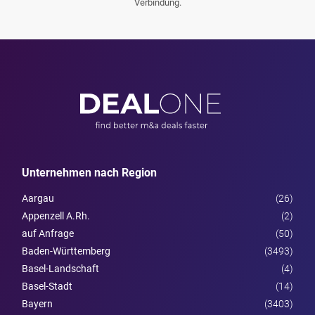
Verbindung.
Unternehmen nach Region
Aargau
(26)
Appenzell A.Rh.
(2)
auf Anfrage
(50)
Baden-Württemberg
(3493)
Basel-Landschaft
(4)
Basel-Stadt
(14)
Bayern
(3403)