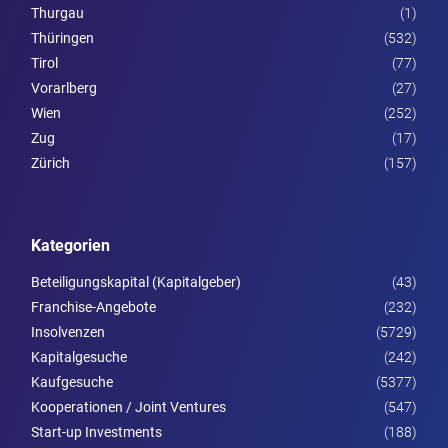
Thurgau
(1)
Thüringen
(532)
Tirol
(77)
Vorarl­berg
(27)
Wien
(252)
Zug
(17)
Zürich
(157)
Kategorien
Beteiligungskapital (Kapitalgeber)
(43)
Franchise-Angebote
(232)
Insolvenzen
(5729)
Kapitalgesuche
(242)
Kaufgesuche
(5377)
Kooperationen / Joint Ventures
(547)
Start-up Investments
(188)