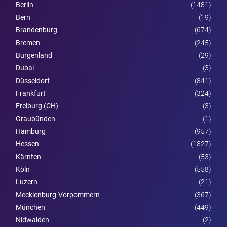
Berlin
(1481)
Bern
(19)
Brandenburg
(674)
Bremen
(245)
Burgen­land
(29)
Dubai
(3)
Düsseldorf
(841)
Frankfurt
(324)
Freiburg (CH)
(3)
Graubünden
(1)
Hamburg
(957)
Hessen
(1827)
Kärnten
(53)
Köln
(558)
Luzern
(21)
Mecklenburg-Vorpommern
(367)
München
(449)
Nidwalden
(2)