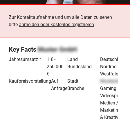
Zur Kontaktaufnahme und um alle Daten zu sehen
bitte
anmelden oder kostenlos registrieren
Key Facts
Muster GmbH
Jahresumsatz *
1 € -
Land
Deutschland
250.000
Bundesland
Nordrhein-
€
Westfalen
Kaufpreisvorstellung
Auf
Stadt
Musterstadt
Anfrage
Branche
Gaming /
Videospiele
Medien /
Marketing
& Kreativ