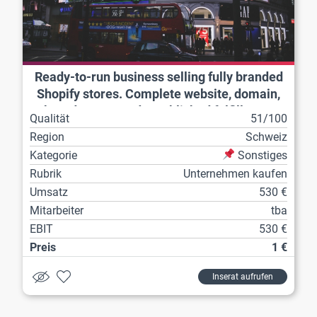
Ready-to-run business selling fully branded
Shopify stores. Complete website, domain,
brand assets and established fulfillment
Qualität
51/100
workflow included.
Region
Schweiz
Kategorie
Sonstiges
Rubrik
Unternehmen kaufen
Umsatz
530 €
Mitarbeiter
tba
EBIT
530 €
Preis
1 €
Inserat aufrufen