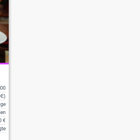
100
DE)
lge
fen
0 €
gte