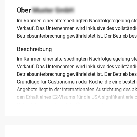
Über
Muster GmbH
Im Rahmen einer altersbedingten Nachfolgeregelung ste
Verkauf. Das Unternehmen wird inklusive des vollständ
Betriebsunterbrechung gewährleistet ist. Der Betrieb besc
Beschreibung
Im Rahmen einer altersbedingten Nachfolgeregelung ste
Verkauf. Das Unternehmen wird inklusive des vollständ
Betriebsunterbrechung gewährleistet ist. Der Betrieb besc
Grundlage für Gastronomen oder Köche, die eine beste
Angebots liegt in der internationalen Ausrichtung des a
den Erhalt eines E2-Visums für die USA signifikant erle
Unterstützung während der Übergangsphase sowie beim V
Fachanwältin für Immigration. Der Kaufpreis für das sch
aktuellen Kurs etwa 122.000 Euro entspricht. Dieses Ange
professionellen Einarbeitung und einer gesicherten Exi