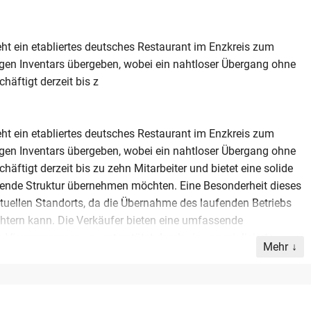
ht ein etabliertes deutsches Restaurant im Enzkreis zum
igen Inventars übergeben, wobei ein nahtloser Übergang ohne
häftigt derzeit bis z
ht ein etabliertes deutsches Restaurant im Enzkreis zum
igen Inventars übergeben, wobei ein nahtloser Übergang ohne
häftigt derzeit bis zu zehn Mitarbeiter und bietet eine solide
hende Struktur übernehmen möchten. Eine Besonderheit dieses
ktuellen Standorts, da die Übernahme des laufenden Betriebs
ichtern kann. Die Verkäufer bieten eine umfassende
isumsprozess an, unterstützt durch eine spezialisierte
Mehr
lüsselfertige Objekt beträgt fix 149.000 US-Dollar, was zum
bot richtet sich an ernsthafte Interessenten, die von einer
stenz in der Gastronomiebranche profitieren möchten.