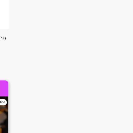
219
line