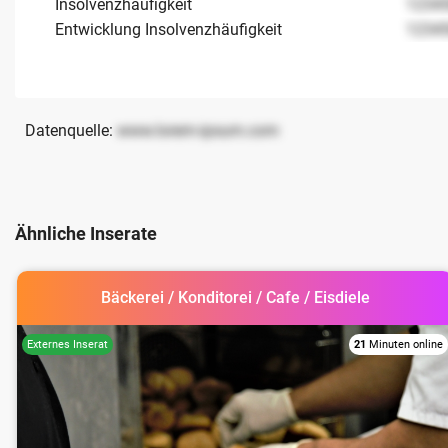
Insolvenzhäufigkeit
1234
Entwicklung Insolvenzhäufigkeit
1234
Datenquelle:
www.lorem-ipsum.com
Ähnliche Inserate
Bäckerei / Konditorei / Cafe / Eisdiele
21
Minuten online