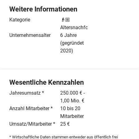
Gastraumfläche und einer 150 m² großen Terrasse ist
Weitere Informationen
ein leistungsstarker Lieferdienst etabliert, der durch
Kooperationen mit externen Food-Partnern ergänzt
Kategorie
👴🏼
wird. Die wirtschaftliche Entwicklung ist positiv: Nach
Altersnachfolge
einem durchschnittlichen Jahresumsatz von ca.
Unternehmensalter
6 Jahre
670.000 Euro in den Vorjahren konnte der Erlös im Jahr
(gegründet
2024 auf knapp 900.000 Euro gesteigert werden.
2020)
Zusätzliches Potenzial bietet ein derzeit ungenutztes
Untergeschoss von ca. 100 m², das als Eventfläche
aktiviert werden kann. Der Betrieb wird inklusive aller
Lieferantenstrukturen übergeben. Alternativ zum
Wesentliche Kennzahlen
Verkauf ist eine Überlassung gegen eine monatliche
Jahresumsatz *
250.000 € -
Nutzungsgebühr möglich. Eine umfassende
1,00 Mio. €
Einarbeitung durch den aktuellen Inhaber wird zur
Anzahl Mitarbeiter *
10 bis 20
Sicherstellung eines reibungslosen Übergangs
Mitarbeiter
angeboten.
Umsatz/Mitarbeiter *
25 €
* Wirtschaftliche Daten stammen entweder aus öffentlich frei