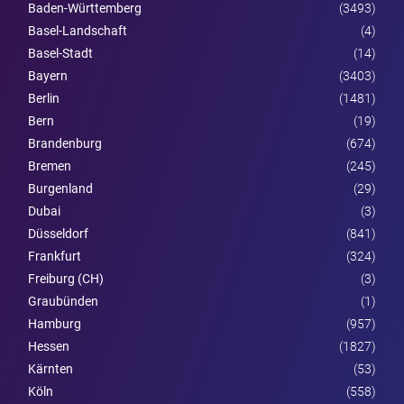
Baden-Württemberg
(3493)
Basel-Landschaft
(4)
Basel-Stadt
(14)
Bayern
(3403)
Berlin
(1481)
Bern
(19)
Brandenburg
(674)
Bremen
(245)
Burgen­land
(29)
Dubai
(3)
Düsseldorf
(841)
Frankfurt
(324)
Freiburg (CH)
(3)
Graubünden
(1)
Hamburg
(957)
Hessen
(1827)
Kärnten
(53)
Köln
(558)