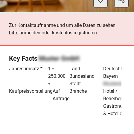
Zur Kontaktaufnahme und um alle Daten zu sehen
bitte
anmelden oder kostenlos registrieren
Key Facts
Muster GmbH
Jahresumsatz *
1 € -
Land
Deutschland
250.000
Bundesland
Bayern
€
Stadt
Musterstadt
Kaufpreisvorstellung
Auf
Branche
Hotel /
Anfrage
Beherbergung
Gastronomie
& Hotellerie