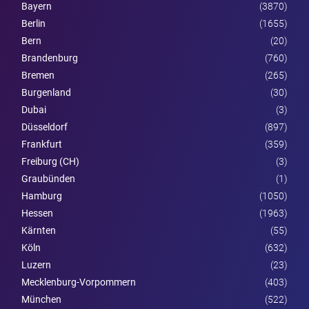
Bayern
(3870)
Berlin
(1655)
Bern
(20)
Brandenburg
(760)
Bremen
(265)
Burgen­land
(30)
Dubai
(3)
Düsseldorf
(897)
Frankfurt
(359)
Freiburg (CH)
(3)
Graubünden
(1)
Hamburg
(1050)
Hessen
(1963)
Kärnten
(55)
Köln
(632)
Luzern
(23)
Mecklenburg-Vorpommern
(403)
München
(522)