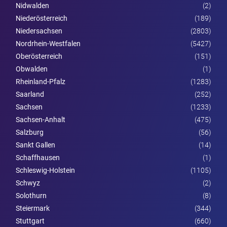
Nidwalden
(2)
Nieder­österreich
(189)
Niedersachsen
(2803)
Nordrhein-Westfalen
(5427)
Ober­österreich
(151)
Obwalden
(1)
Rheinland-Pfalz
(1283)
Saarland
(252)
Sachsen
(1233)
Sachsen-Anhalt
(475)
Salzburg
(56)
Sankt Gallen
(14)
Schaffhausen
(1)
Schleswig-Holstein
(1105)
Schwyz
(2)
Solothurn
(8)
Steier­mark
(344)
Stuttgart
(660)