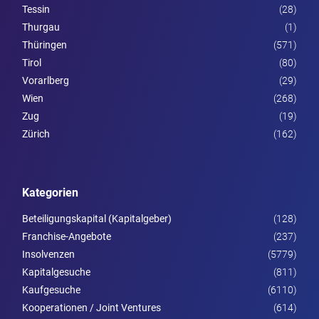
Tessin
(28)
Thurgau
(1)
Thüringen
(571)
Tirol
(80)
Vorarl­berg
(29)
Wien
(268)
Zug
(19)
Zürich
(162)
Kategorien
Beteiligungskapital (Kapitalgeber)
(128)
Franchise-Angebote
(237)
Insolvenzen
(5779)
Kapitalgesuche
(811)
Kaufgesuche
(6110)
Kooperationen / Joint Ventures
(614)