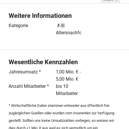
bis zu 10 Mitarbeitern, wobei ein Investitionsvolumen
von bis zu 3.000.000 Euro für den Kaufpreis
Weitere Informationen
veranschlagt ist. Das Ziel der Kaufinteressenten ist die
langfristige und nachhaltige Weiterführung des
Kategorie
👴🏼
Betriebes. Dabei stehen wirtschaftliche Effizienz, eine
Altersnachfolge
ausgeprägte Gastfreundschaft sowie der Erhalt einer
gemütlichen Atmosphäre im Vordergrund. Durch die
langjährige Branchenerfahrung ist eine professionelle
Übergabe und eine fachgerechte Fortführung des
Wesentliche Kennzahlen
etablierten Gastronomie- und Hotelbetriebs
Jahresumsatz *
1,00 Mio. € -
gewährleistet. Der Erwerber legt Wert auf eine solide
5,00 Mio. €
Substanz und das Potenzial, den Standort im
Anzahl Mitarbeiter *
bis 10
bayerischen Raum erfolgreich weiterzuentwickeln.
Mitarbeiter
Diskretion und eine sachliche Abwicklung des
Transaktionsprozesses werden im Rahmen dieses
* Wirtschaftliche Daten stammen entweder aus öffentlich frei
Kaufgesuchs vorausgesetzt.
zugänglichen Quellen oder wurden vom Inserenten zur Verfügung
gestellt. Sollten uns keine Umsatzzahlen vorliegen, so weisen wir
dies durch <1 Mio. € aus weil es sich vermutlich um ein