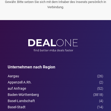
Gewähr. Bitte setzen Sie sich mit dem Inhaber des Inserats persönlich in
Verbindung.
Unternehmen nach Region
Aargau
(26)
Appenzell A.Rh.
(2)
auf Anfrage
(52)
Baden-Württemberg
(3818)
Basel-Landschaft
(4)
Basel-Stadt
(14)