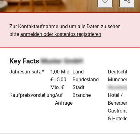
Zur Kontaktaufnahme und um alle Daten zu sehen
bitte
anmelden oder kostenlos registrieren
Key Facts
Muster GmbH
Jahresumsatz *
1,00 Mio.
Land
Deutschland
€ - 5,00
Bundesland
München
Mio. €
Stadt
Musterstadt
Kaufpreisvorstellung
Auf
Branche
Hotel /
Anfrage
Beherbergung
Gastronomie
& Hotellerie