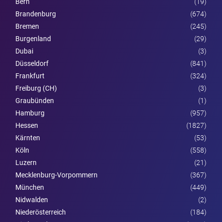
Bern
(19)
Brandenburg
(674)
Bremen
(245)
Burgen­land
(29)
Dubai
(3)
Düsseldorf
(841)
Frankfurt
(324)
Freiburg (CH)
(3)
Graubünden
(1)
Hamburg
(957)
Hessen
(1827)
Kärnten
(53)
Köln
(558)
Luzern
(21)
Mecklenburg-Vorpommern
(367)
München
(449)
Nidwalden
(2)
Nieder­österreich
(184)