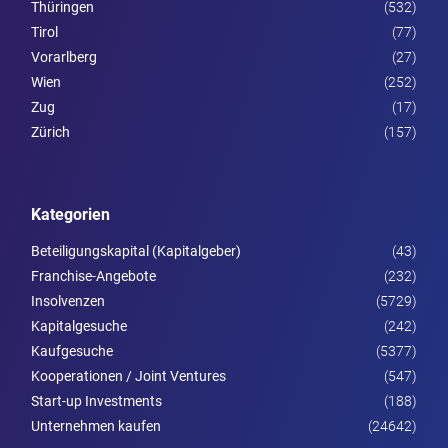
Thüringen
(532)
Tirol
(77)
Vorarl­berg
(27)
Wien
(252)
Zug
(17)
Zürich
(157)
Kategorien
Beteiligungskapital (Kapitalgeber)
(43)
Franchise-Angebote
(232)
Insolvenzen
(5729)
Kapitalgesuche
(242)
Kaufgesuche
(5377)
Kooperationen / Joint Ventures
(547)
Start-up Investments
(188)
Unternehmen kaufen
(24642)