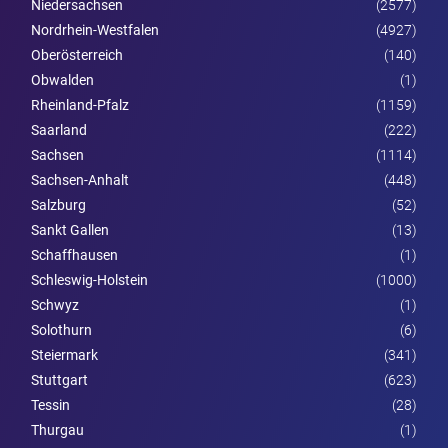
Niedersachsen
(2577)
Nordrhein-Westfalen
(4927)
Ober­österreich
(140)
Obwalden
(1)
Rheinland-Pfalz
(1159)
Saarland
(222)
Sachsen
(1114)
Sachsen-Anhalt
(448)
Salzburg
(52)
Sankt Gallen
(13)
Schaffhausen
(1)
Schleswig-Holstein
(1000)
Schwyz
(1)
Solothurn
(6)
Steier­mark
(341)
Stuttgart
(623)
Tessin
(28)
Thurgau
(1)