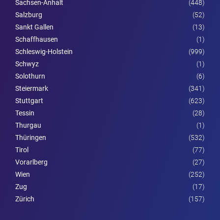
Sachsen-Anhalt
(448)
Salzburg
(52)
Sankt Gallen
(13)
Schaffhausen
(1)
Schleswig-Holstein
(999)
Schwyz
(1)
Solothurn
(6)
Steier­mark
(341)
Stuttgart
(623)
Tessin
(28)
Thurgau
(1)
Thüringen
(532)
Tirol
(77)
Vorarl­berg
(27)
Wien
(252)
Zug
(17)
Zürich
(157)