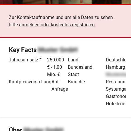
Zur Kontaktaufnahme und um alle Daten zu sehen
bitte
anmelden oder kostenlos registrieren
Key Facts
Muster GmbH
Jahresumsatz *
250.000
Land
Deutschlan
€ - 1,00
Bundesland
Hamburg
Mio. €
Stadt
Musterstadt
Kaufpreisvorstellung
Auf
Branche
Restaurant 
Anfrage
Systemgast
Gastronomi
Hotellerie
Über
Muster GmbH