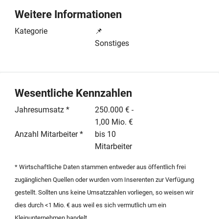
asiatische Küche, Premium-Burger, Pizza und Pasta
Weitere Informationen
sowie mexikanisches Streetfood. Der Betrieb
erwirtschaftet einen stabilen Jahresumsatz in der
Kategorie
📌
Spanne von 250.000 bis 1.000.000 Euro und wird von
Sonstiges
einem eingespielten Team mit bis zu zehn Mitarbeitern
geführt. Die Übernahme bietet eine ideale Gelegenheit
für Existenzgründer oder erfahrene Gastronomen, die
von den Synergieeffekten eines professionellen
Wesentliche Kennzahlen
Partners und erprobten Konzepten profitieren möchten.
Jahresumsatz *
250.000 € -
Der Standort in Hamburg zeichnet sich durch eine
1,00 Mio. €
attraktive Lage und ein nachhaltiges
Anzahl Mitarbeiter *
bis 10
Wachstumspotenzial aus. Interessenten erhalten die
Mitarbeiter
Möglichkeit, ein schlüsselfertiges Gastronomiekonzept
mit umfassender Unterstützung durch den
* Wirtschaftliche Daten stammen entweder aus öffentlich frei
Franchisegeber zu übernehmen. Die professionelle
zugänglichen Quellen oder wurden vom Inserenten zur Verfügung
Struktur ermöglicht einen unkomplizierten Einstieg in
gestellt. Sollten uns keine Umsatzzahlen vorliegen, so weisen wir
den operativen Betrieb. Qualifizierte Anfragen werden
dies durch <1 Mio. € aus weil es sich vermutlich um ein
im Rahmen des strukturierten Nachfolgeprozesses
Kleinunternehmen handelt.