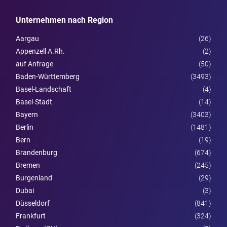
Unternehmen nach Region
Aargau
(26)
Appenzell A.Rh.
(2)
auf Anfrage
(50)
Baden-Württemberg
(3493)
Basel-Landschaft
(4)
Basel-Stadt
(14)
Bayern
(3403)
Berlin
(1481)
Bern
(19)
Brandenburg
(674)
Bremen
(245)
Burgen­land
(29)
Dubai
(3)
Düsseldorf
(841)
Frankfurt
(324)