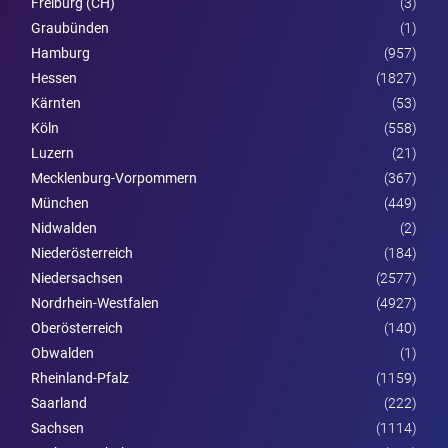
Freiburg (CH)
(3)
Graubünden
(1)
Hamburg
(957)
Hessen
(1827)
Kärnten
(53)
Köln
(558)
Luzern
(21)
Mecklenburg-Vorpommern
(367)
München
(449)
Nidwalden
(2)
Nieder­österreich
(184)
Niedersachsen
(2577)
Nordrhein-Westfalen
(4927)
Ober­österreich
(140)
Obwalden
(1)
Rheinland-Pfalz
(1159)
Saarland
(222)
Sachsen
(1114)