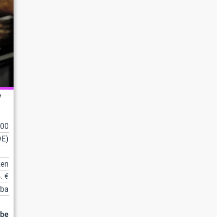
/
100
DE)
zen
. €
tba
abe