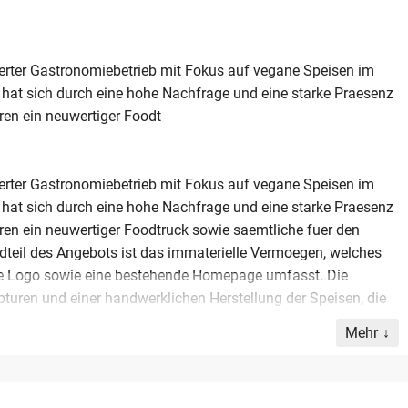
ierter Gastronomiebetrieb mit Fokus auf vegane Speisen im
at sich durch eine hohe Nachfrage und eine starke Praesenz
ren ein neuwertiger Foodt
ierter Gastronomiebetrieb mit Fokus auf vegane Speisen im
at sich durch eine hohe Nachfrage und eine starke Praesenz
ren ein neuwertiger Foodtruck sowie saemtliche fuer den
ndteil des Angebots ist das immaterielle Vermoegen, welches
ive Logo sowie eine bestehende Homepage umfasst. Die
pturen und einer handwerklichen Herstellung der Speisen, die
Mehr
e Geschaeftsbereiche, weshalb der Betrieb in neue Haende
 Jahresumsatz von bis zu 250.000 Euro und beschaeftigt ein
werber besteht die Moeglichkeit, den Betrieb im Rahmen