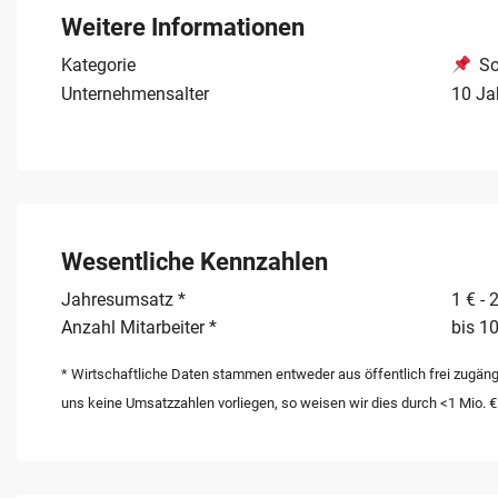
kommender Veranstaltungen kennenzulernen, um einen det
Weitere Informationen
Geschaeftsmodell in Hessen zu erhalten. Die Uebergabe e
Kategorie
So
Unternehmensalter
10 Ja
Wesentliche Kennzahlen
Jahresumsatz *
1 € - 
Anzahl Mitarbeiter *
bis 10
* Wirtschaftliche Daten stammen entweder aus öffentlich frei zugäng
uns keine Umsatzzahlen vorliegen, so weisen wir dies durch <1 Mio. €