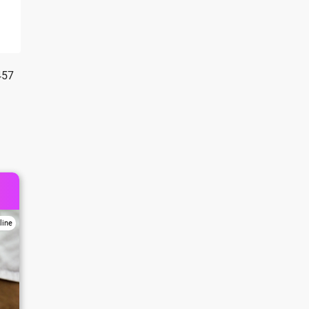
457
line