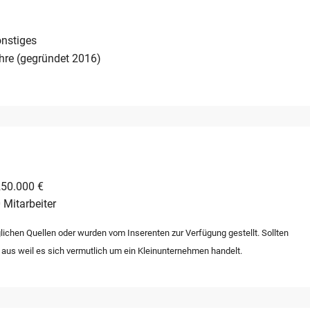
aillierten Einblick in die operativen Ablaeufe und das
rfolgt inklusive aller Rezepte und betrieblichen Grundlagen.
nstiges
hre (gegründet 2016)
250.000 €
 Mitarbeiter
lichen Quellen oder wurden vom Inserenten zur Verfügung gestellt. Sollten
 aus weil es sich vermutlich um ein Kleinunternehmen handelt.