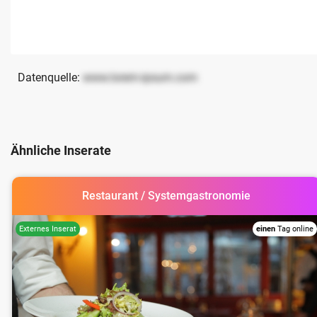
Datenquelle:
www.lorem-ipsum.com
Ähnliche Inserate
Restaurant / Systemgastronomie
einen
Tag online