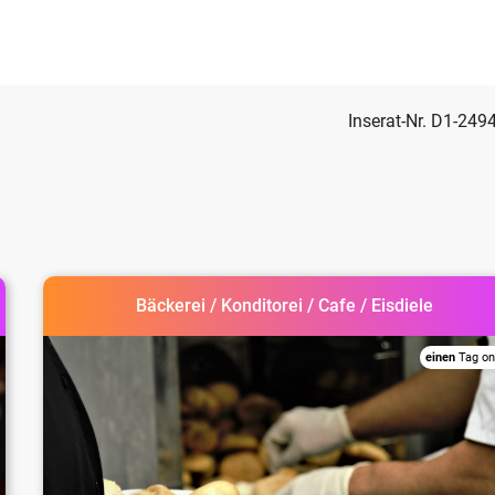
Inserat-Nr. D1-249
Bäckerei / Konditorei / Cafe / Eisdiele
einen
Tag on