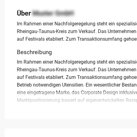
Über
Muster GmbH
Im Rahmen einer Nachfolgeregelung steht ein spezialis
Rheingau-Taunus-Kreis zum Verkauf. Das Unternehmen h
auf Festivals etabliert. Zum Transaktionsumfang gehoe
Beschreibung
Im Rahmen einer Nachfolgeregelung steht ein spezialis
Rheingau-Taunus-Kreis zum Verkauf. Das Unternehmen h
auf Festivals etabliert. Zum Transaktionsumfang gehoe
Betrieb notwendigen Utensilien. Ein wesentlicher Besta
eine eingetragene Marke, das Corporate Design inklus
Marktpositionierung basiert auf eigenentwickelten Reze
vollstaendig uebernommen werden koennen.
Der aktuelle Inhaber fokussiert sich kuenftig auf ander
uebergeben wird. Das Unternehmen erwirtschaftet einen
Team von bis zu zehn Mitarbeitern. Fuer potenzielle Er