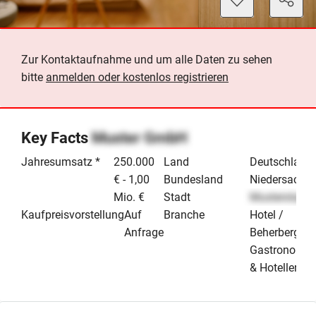
Zur Kontaktaufnahme und um alle Daten zu sehen
bitte
anmelden oder kostenlos registrieren
Key Facts
Muster GmbH
Jahresumsatz *
250.000
Land
Deutschland
€ - 1,00
Bundesland
Niedersachs
Mio. €
Stadt
Musterstadt
Kaufpreisvorstellung
Auf
Branche
Hotel /
Anfrage
Beherbergun
Gastronomie
& Hotellerie