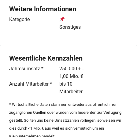
Euro sind sowohl die betrieblichen Gebäude als auch
Weitere Informationen
die dazugehörigen Grundstücke vollumfänglich
enthalten. Für den künftigen Betreiber und dessen
Kategorie
Familie stehen zudem direkt vor Ort entsprechende
Sonstiges
Wohnmöglichkeiten zur Verfügung. Das Unternehmen
erwirtschaftet einen stabilen Jahresumsatz in der
Spanne von 250.000 bis 1.000.000 Euro und wird mit
einem Team von bis zu zehn Mitarbeitern geführt. Ein
Wesentliche Kennzahlen
Energieausweis liegt zur Besichtigung vor. Die
Jahresumsatz *
250.000 € -
Transaktion ist für den Käufer mit einer
1,00 Mio. €
Maklercourtage in Höhe von 2 % inklusive
Anzahl Mitarbeiter *
bis 10
Umsatzsteuer auf den beurkundeten Kaufpreis
Mitarbeiter
verbunden. Detaillierte Informationen zu diesem
Gastronomie- und Beherbergungsbetrieb werden
* Wirtschaftliche Daten stammen entweder aus öffentlich frei
qualifizierten Interessenten auf Anfrage gerne zur
zugänglichen Quellen oder wurden vom Inserenten zur Verfügung
Verfügung gestellt.
gestellt. Sollten uns keine Umsatzzahlen vorliegen, so weisen wir
dies durch <1 Mio. € aus weil es sich vermutlich um ein
Kleinunternehmen handelt.