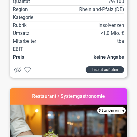
Qualität
79/100
Region
Rheinland-Pfalz (DE)
Kategorie
Rubrik
Insolvenzen
Umsatz
<1,0 Mio. €
Mitarbeiter
tba
EBIT
Preis
keine Angabe
Inserat aufrufen
Restaurant / Systemgastronomie
3
Stunden online