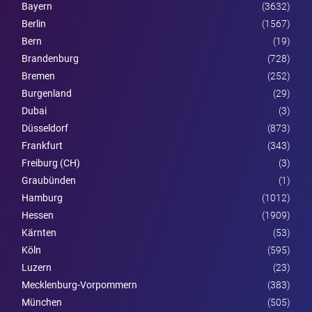
Bayern
(3632)
Berlin
(1567)
Bern
(19)
Brandenburg
(728)
Bremen
(252)
Burgen­land
(29)
Dubai
(3)
Düsseldorf
(873)
Frankfurt
(343)
Freiburg (CH)
(3)
Graubünden
(1)
Hamburg
(1012)
Hessen
(1909)
Kärnten
(53)
Köln
(595)
Luzern
(23)
Mecklenburg-Vorpommern
(383)
München
(505)