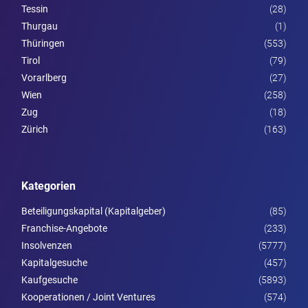
Tessin
(28)
Thurgau
(1)
Thüringen
(553)
Tirol
(79)
Vorarl­berg
(27)
Wien
(258)
Zug
(18)
Zürich
(163)
Kategorien
Beteiligungskapital (Kapitalgeber)
(85)
Franchise-Angebote
(233)
Insolvenzen
(5777)
Kapitalgesuche
(457)
Kaufgesuche
(5893)
Kooperationen / Joint Ventures
(574)