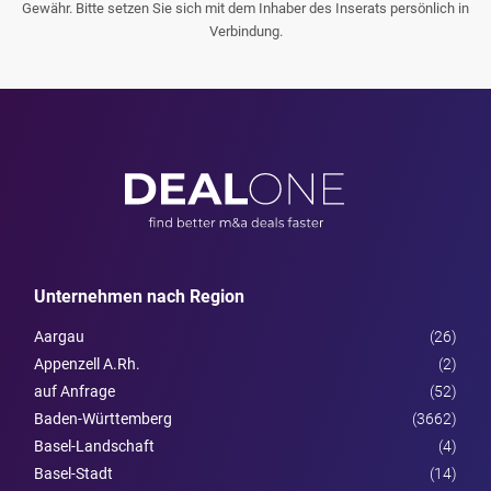
Gewähr. Bitte setzen Sie sich mit dem Inhaber des Inserats persönlich in
Verbindung.
Unternehmen nach Region
Aargau
(26)
Appenzell A.Rh.
(2)
auf Anfrage
(52)
Baden-Württemberg
(3662)
Basel-Landschaft
(4)
Basel-Stadt
(14)