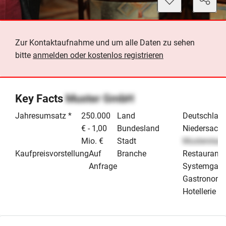
Zur Kontaktaufnahme und um alle Daten zu sehen
bitte
anmelden oder kostenlos registrieren
Key Facts
Muster GmbH
Jahresumsatz *
250.000
Land
Deutschlan
€ - 1,00
Bundesland
Niedersach
Mio. €
Stadt
Musterstadt
Kaufpreisvorstellung
Auf
Branche
Restaurant 
Anfrage
Systemgast
Gastronomi
Hotellerie