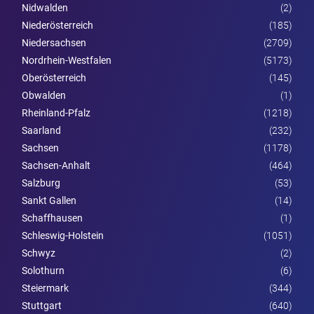
Nidwalden
(2)
Nieder­österreich
(185)
Niedersachsen
(2709)
Nordrhein-Westfalen
(5173)
Ober­österreich
(145)
Obwalden
(1)
Rheinland-Pfalz
(1218)
Saarland
(232)
Sachsen
(1178)
Sachsen-Anhalt
(464)
Salzburg
(53)
Sankt Gallen
(14)
Schaffhausen
(1)
Schleswig-Holstein
(1051)
Schwyz
(2)
Solothurn
(6)
Steier­mark
(344)
Stuttgart
(640)