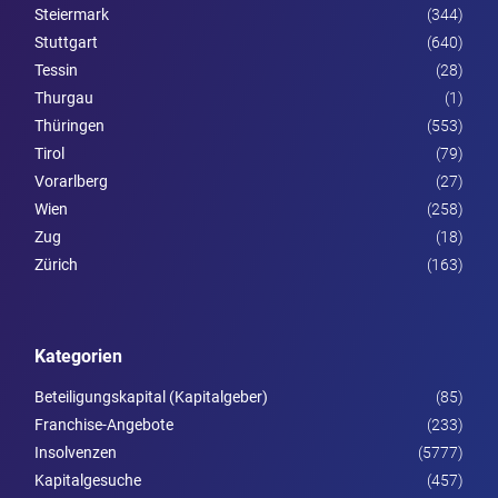
Steier­mark
(344)
Stuttgart
(640)
Tessin
(28)
Thurgau
(1)
Thüringen
(553)
Tirol
(79)
Vorarl­berg
(27)
Wien
(258)
Zug
(18)
Zürich
(163)
Kategorien
Beteiligungskapital (Kapitalgeber)
(85)
Franchise-Angebote
(233)
Insolvenzen
(5777)
Kapitalgesuche
(457)