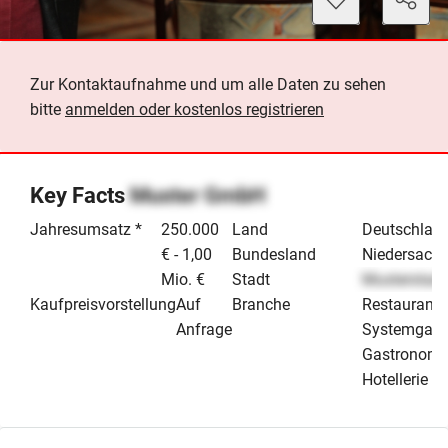
Zur Kontaktaufnahme und um alle Daten zu sehen
bitte
anmelden oder kostenlos registrieren
Key Facts
Muster GmbH
Jahresumsatz *
250.000
Land
Deutschlan
€ - 1,00
Bundesland
Niedersach
Mio. €
Stadt
Musterstadt
Kaufpreisvorstellung
Auf
Branche
Restaurant 
Anfrage
Systemgast
Gastronomi
Hotellerie