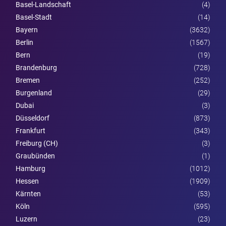
Basel-Landschaft
(4)
Basel-Stadt
(14)
Bayern
(3632)
Berlin
(1567)
Bern
(19)
Brandenburg
(728)
Bremen
(252)
Burgen­land
(29)
Dubai
(3)
Düsseldorf
(873)
Frankfurt
(343)
Freiburg (CH)
(3)
Graubünden
(1)
Hamburg
(1012)
Hessen
(1909)
Kärnten
(53)
Köln
(595)
Luzern
(23)