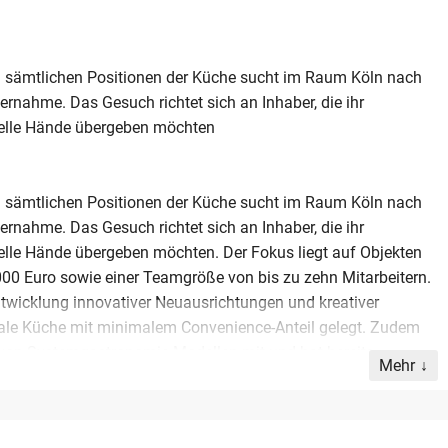
in sämtlichen Positionen der Küche sucht im Raum Köln nach
ernahme. Das Gesuch richtet sich an Inhaber, die ihr
elle Hände übergeben möchten
in sämtlichen Positionen der Küche sucht im Raum Köln nach
ernahme. Das Gesuch richtet sich an Inhaber, die ihr
lle Hände übergeben möchten. Der Fokus liegt auf Objekten
0 Euro sowie einer Teamgröße von bis zu zehn Mitarbeitern.
 Entwicklung innovativer Neuausrichtungen und kreativer
onale Küche mit minimalem Convenience-Anteil gelegt. Zudem
 von Systemgastronomie-Modellen mit und hat bereits
Mehr
ein Restaurant oder Café, das Potenzial für eine qualitative
fen oder übergeben möchten, das in dieses Profil passt, bietet
n für eine erfolgreiche Fortführung. Die Übernahme soll die