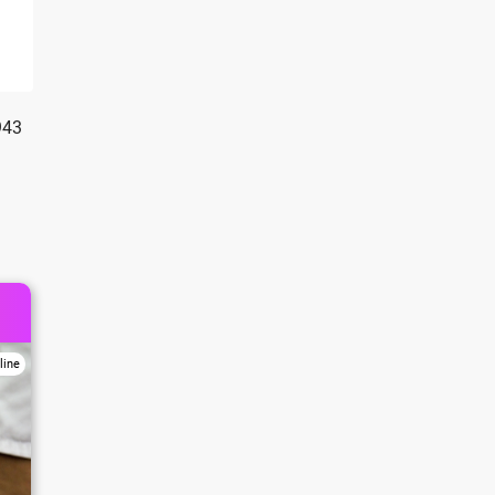
943
line