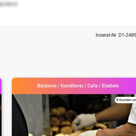
5678910
Inserat-Nr. D1-248
Bäckerei / Konditorei / Cafe / Eisdiele
5
Stunden on