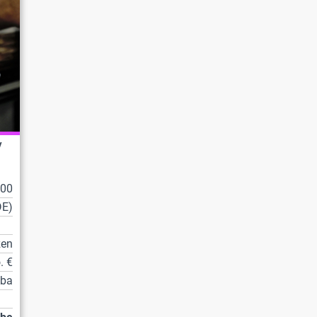
/
100
DE)
zen
. €
tba