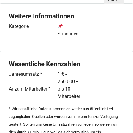
Mietunterkünfte, die größtenteils im Kaufpreis
enthalten sind. Zur Infrastruktur gehören ein zentrales
Weitere Informationen
Funktionsgebäude mit inhabergeführtem Restaurant,
Vollküche, Pizzaofen und Shop sowie ein modernes,
Kategorie
barrierearmes Sanitärgebäude. Für die Betreiber steht
Sonstiges
ein zeitgemäßes Wohnhaus mit drei Zimmern sowie
drei separat erschlossene Gäste-Appartements zur
Verfügung. Zwei eigene Seen, ein Kinderspielplatz und
eine E-Ladestation ergänzen das Freizeitangebot des
Wesentliche Kennzahlen
saisonal geführten Betriebs. Das Objekt bietet durch
Jahresumsatz *
1 € -
seine Lage am Naturschutzgebiet hohe Privatsphäre
250.000 €
und ist ein idealer Ausgangspunkt für Outdoor-
Anzahl Mitarbeiter *
bis 10
Aktivitäten. Der Verkauf erfolgt inklusive des
Mitarbeiter
betrieblichen Inventars und der Gebäude zur
Fortführung im Rahmen einer geordneten
* Wirtschaftliche Daten stammen entweder aus öffentlich frei
Nachfolgeregelung.
zugänglichen Quellen oder wurden vom Inserenten zur Verfügung
gestellt. Sollten uns keine Umsatzzahlen vorliegen, so weisen wir
dies durch <1 Mio. € aus weil es sich vermutlich um ein