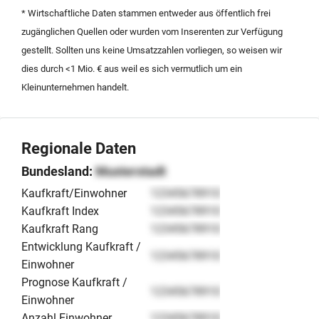
Angebot richtet sich an Kapitalgeber, die in ein
* Wirtschaftliche Daten stammen entweder aus öffentlich frei
transparentes Projekt mit realen Cashflows und einer
zugänglichen Quellen oder wurden vom Inserenten zur Verfügung
erstklassigen Lage in der Nähe von Koblenz investieren
gestellt. Sollten uns keine Umsatzzahlen vorliegen, so weisen wir
möchten.
dies durch <1 Mio. € aus weil es sich vermutlich um ein
Kleinunternehmen handelt.
Regionale Daten
Bundesland:
Musterstadt
Kaufkraft/Einwohner
12345678910
Kaufkraft Index
12345678910
Kaufkraft Rang
12345678910
Entwicklung Kaufkraft /
12345678910
Einwohner
Prognose Kaufkraft /
12345678910
Einwohner
Anzahl Einwohner
12345678910