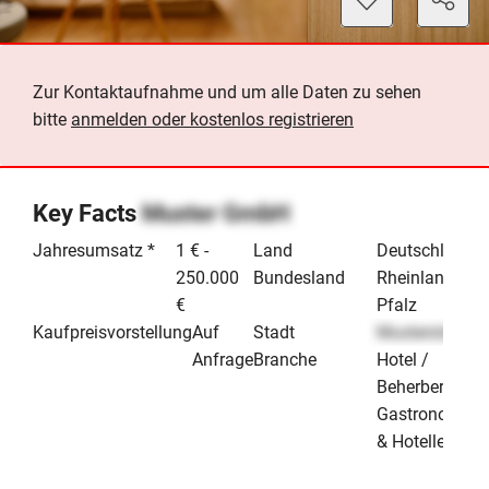
Zur Kontaktaufnahme und um alle Daten zu sehen
bitte
anmelden oder kostenlos registrieren
Key Facts
Muster GmbH
Jahresumsatz *
1 € -
Land
Deutschland
250.000
Bundesland
Rheinland-
€
Pfalz
Kaufpreisvorstellung
Auf
Stadt
Musterstadt
Anfrage
Branche
Hotel /
Beherbergung
Gastronomie
& Hotellerie