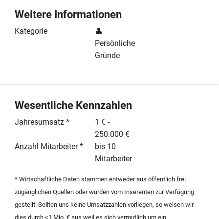
Einbindung, wobei neben dem finanziellen
Weitere Informationen
Engagement insbesondere fundiertes Fachwissen in
der Produktion von Bier sowie in der Herstellung von
Kategorie
👤
Grillwürsten eingebracht werden kann. Hinsichtlich der
Persönliche
Rechtsform des Zielunternehmens besteht volle
Gründe
Flexibilität, sodass sowohl Minderheits- als auch
Mehrheitsbeteiligungen geprüft werden können. Der
Kaufpreisrahmen ist mit circa 100.000 Euro
veranschlagt. Parallel zu diesem Engagement in
Wesentliche Kennzahlen
Thüringen besteht ein langfristiges Interesse an einer
Jahresumsatz *
1 € -
Standortverlagerung oder einer zusätzlichen Expansion
250.000 €
in den griechischen Raum, vorzugsweise in
Anzahl Mitarbeiter *
bis 10
Küstennähe. Gesucht werden etablierte Objekte, die
Mitarbeiter
von der handwerklichen Expertise des Interessenten
profitieren können und eine solide Basis für eine
* Wirtschaftliche Daten stammen entweder aus öffentlich frei
partnerschaftliche Zusammenarbeit oder Übernahme
zugänglichen Quellen oder wurden vom Inserenten zur Verfügung
bieten.
gestellt. Sollten uns keine Umsatzzahlen vorliegen, so weisen wir
dies durch <1 Mio. € aus weil es sich vermutlich um ein