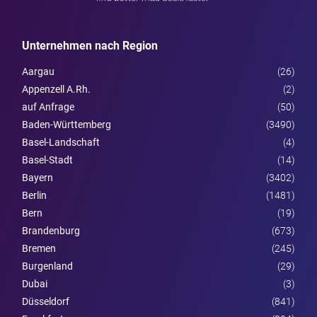
Unternehmen nach Region
Aargau
(26)
Appenzell A.Rh.
(2)
auf Anfrage
(50)
Baden-Württemberg
(3490)
Basel-Landschaft
(4)
Basel-Stadt
(14)
Bayern
(3402)
Berlin
(1481)
Bern
(19)
Brandenburg
(673)
Bremen
(245)
Burgen­land
(29)
Dubai
(3)
Düsseldorf
(841)