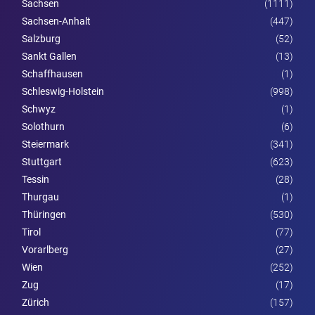
Sachsen
(1111)
Sachsen-Anhalt
(447)
Salzburg
(52)
Sankt Gallen
(13)
Schaffhausen
(1)
Schleswig-Holstein
(998)
Schwyz
(1)
Solothurn
(6)
Steier­mark
(341)
Stuttgart
(623)
Tessin
(28)
Thurgau
(1)
Thüringen
(530)
Tirol
(77)
Vorarl­berg
(27)
Wien
(252)
Zug
(17)
Zürich
(157)