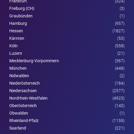
Frankfurt
(324)
Freiburg (CH)
(3)
Graubünden
(1)
Hamburg
(957)
Hessen
(1827)
Kärnten
(53)
Köln
(558)
Luzern
(21)
Mecklenburg-Vorpommern
(367)
München
(448)
Nidwalden
(2)
Nieder­österreich
(184)
Niedersachsen
(2577)
Nordrhein-Westfalen
(4925)
Ober­österreich
(140)
Obwalden
(1)
Rheinland-Pfalz
(1159)
Saarland
(221)