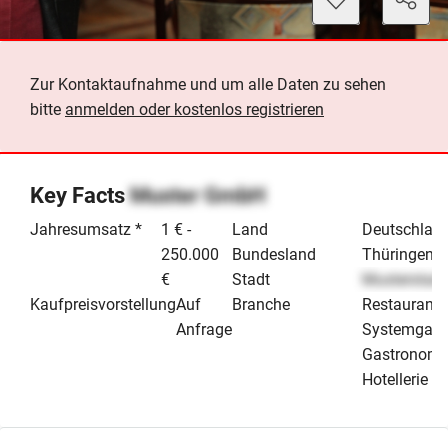
Zur Kontaktaufnahme und um alle Daten zu sehen
bitte
anmelden oder kostenlos registrieren
Key Facts
Muster GmbH
Jahresumsatz *
1 € -
Land
Deutschlan
250.000
Bundesland
Thüringen
€
Stadt
Musterstadt
Kaufpreisvorstellung
Auf
Branche
Restaurant 
Anfrage
Systemgast
Gastronomi
Hotellerie