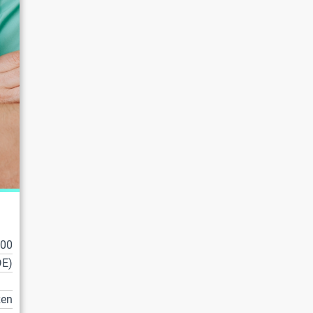
100
DE)
zen