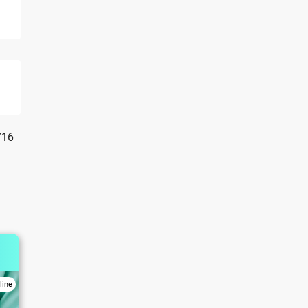
716
line