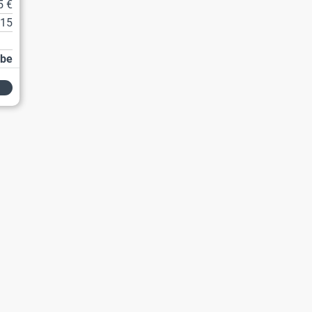
5 €
15
abe