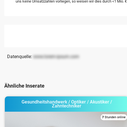
uns keine Umsatzzahlen vorliegen, so weisen wir dies durch <1 Mio. €
Datenquelle:
www.lorem-ipsum.com
Ähnliche Inserate
Gesundheitshandwerk / Optiker / Akustiker /
Zahntechniker
7
Stunden online