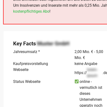
Um Insolvenzen und Inserate mit mehr als 0,25 Mio. Ja
kostenpflichtiges Abo
!
Key Facts
Muster GmbH
Jahresumsatz *
2,00 Mio. € - 5,00
Mio. €
Kaufpreisvorstellung
keine Angabe
Webseite
lorem-
https://
.d
ipsum
Status Webseite
online -
vermutlich ist
dieses
Unternehmen
operativ noch