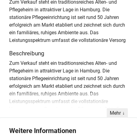
Zum Verkauf steht ein traditionsreiches Alten- und
Pflegeheim in attraktiver Lage in Hamburg. Die
stationäre Pflegeeinrichtung ist seit rund 50 Jahren
erfolgreich am Markt etabliert und zeichnet sich durch
ein familiäres, ruhiges Ambiente aus. Das
Leistungsspektrum umfasst die vollstationäre Versorg
Beschreibung
Zum Verkauf steht ein traditionsreiches Alten- und
Pflegeheim in attraktiver Lage in Hamburg. Die
stationäre Pflegeeinrichtung ist seit rund 50 Jahren
erfolgreich am Markt etabliert und zeichnet sich durch
ein familiäres, ruhiges Ambiente aus. Das
Leistungsspektrum umfasst die vollstationäre
Versorgung von Bewohnern der Pflegegrade 2 bis 5
Mehr
sowie die Betreuung dementiell erkrankter Personen
gemäß SGB XI. Ergänzend werden eingestreute
Weitere Informationen
Kurzzeitpflegeplätze angeboten. Die Geschäftsführung