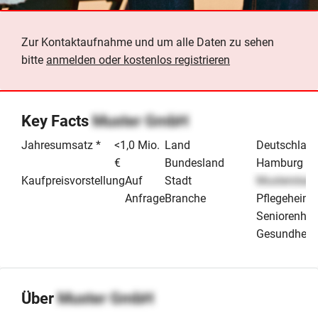
Zur Kontaktaufnahme und um alle Daten zu sehen
bitte
anmelden oder kostenlos registrieren
Key Facts
Muster GmbH
Jahresumsatz *
<1,0 Mio.
Land
Deutschlan
€
Bundesland
Hamburg
Kaufpreisvorstellung
Auf
Stadt
Musterstadt
Anfrage
Branche
Pflegeheim 
Seniorenhe
Gesundheit
Über
Muster GmbH