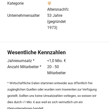
wird von einem eingespielten Team aus 25
Kategorie
Mitarbeitern in den Bereichen Pflege, Betreuung,
Altersnachfolge
Hauswirtschaft und Verwaltung unterstützt. Im
Unternehmensalter
53 Jahre
vergangenen Geschäftsjahr erwirtschaftete das
(gegründet
Unternehmen einen Umsatz von über 1,1 Mio. Euro. Die
1973)
Immobilie befindet sich im Eigentum der Gesellschaft
und ist im Kaufangebot enthalten. Ein besonderes
Entwicklungspotenzial bietet die Möglichkeit eines
Anbaus auf dem Grundstück. Der Verkauf der OHG
Wesentliche Kennzahlen
erfolgt aus persönlichen Gründen gegen Gebot. Für
Jahresumsatz *
<1,0 Mio. €
eine strukturierte Übergabe und Einarbeitung steht die
Anzahl Mitarbeiter *
20 - 50
aktuelle Geschäftsführung nach Vereinbarung zur
Mitarbeiter
Verfügung. Der Erwerb erfolgt für den Käufer
provisionsfrei.
* Wirtschaftliche Daten stammen entweder aus öffentlich frei
zugänglichen Quellen oder wurden vom Inserenten zur Verfügung
gestellt. Sollten uns keine Umsatzzahlen vorliegen, so weisen wir
dies durch <1 Mio. € aus weil es sich vermutlich um ein
Kleinunternehmen handelt.