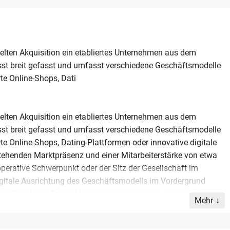
elten Akquisition ein etabliertes Unternehmen aus dem
usst breit gefasst und umfasst verschiedene Geschäftsmodelle
rte Online-Shops, Dati
elten Akquisition ein etabliertes Unternehmen aus dem
usst breit gefasst und umfasst verschiedene Geschäftsmodelle
rte Online-Shops, Dating-Plattformen oder innovative digitale
stehenden Marktpräsenz und einer Mitarbeiterstärke von etwa
 operative Schwerpunkt oder der Sitz der Gesellschaft im
igitale Ausrichtung des Geschäftsmodells im Vordergrund
iduell auf sein Entwicklungspotenzial und die strategische
Mehr
eine solide technologische Basis verfügt und
nd diskrete Abwicklung des Transaktionsprozesses wird