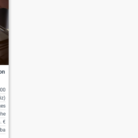
on
100
iz)
ges
che
. €
tba