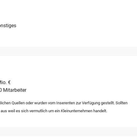
Branchen mit entsprechendem Online-Fokus sind eingeladen,
ifizierte Anfrage wird zeitnah beantwortet, um die Möglichkeiten
erkaufs zu erörtern.
nstiges
io. €
0 Mitarbeiter
lichen Quellen oder wurden vom Inserenten zur Verfügung gestellt. Sollten
 aus weil es sich vermutlich um ein Kleinunternehmen handelt.