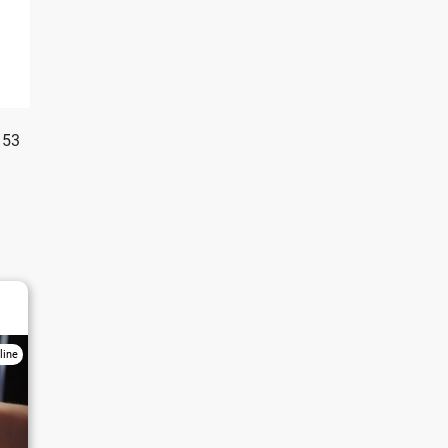
153
line