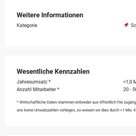
zugesichert. Anbieter aus dem Segment der sonstigen 
ihr Profil für eine erste Prüfung vorzustellen. Jede qual
Weitere Informationen
einer erfolgreichen Unternehmensnachfolge oder eines V
Kategorie
So
Wesentliche Kennzahlen
Jahresumsatz *
<1,0 M
Anzahl Mitarbeiter *
20 - 5
* Wirtschaftliche Daten stammen entweder aus öffentlich frei zugäng
uns keine Umsatzzahlen vorliegen, so weisen wir dies durch <1 Mio. €