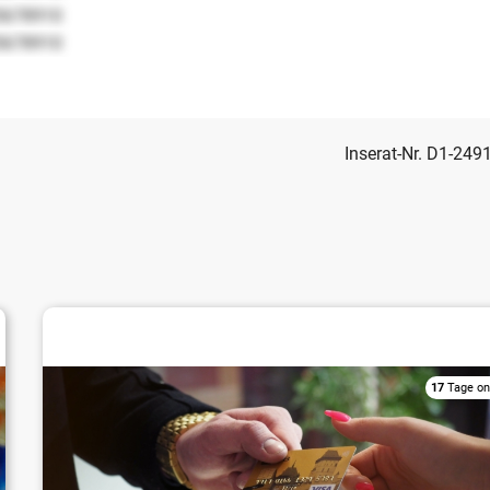
5678910
5678910
Inserat-Nr. D1-249
Einzelhandel
17
Tage on