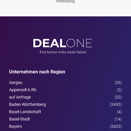
Verbindung.
Unternehmen nach Region
Aargau
(26)
Appenzell A.Rh.
(2)
auf Anfrage
(50)
Baden-Württemberg
(3493)
Basel-Landschaft
(4)
Basel-Stadt
(14)
Bayern
(3403)