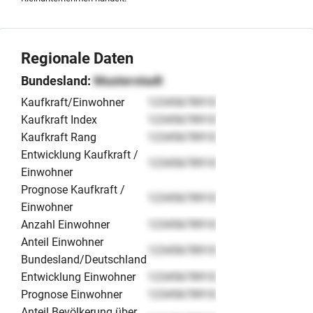
Geschäftsbetrieb und den Expansionsplänen werden
nach einer entsprechenden Kontaktaufnahme im
vertraulichen Rahmen zur Verfügung gestellt.
Regionale Daten
Bundesland:
Musterstadt
Kaufkraft/Einwohner
12345678910
Kaufkraft Index
12345678910
Kaufkraft Rang
12345678910
Entwicklung Kaufkraft /
12345678910
Einwohner
Prognose Kaufkraft /
12345678910
Einwohner
Anzahl Einwohner
12345678910
Anteil Einwohner
12345678910
Bundesland/Deutschland
Entwicklung Einwohner
12345678910
Prognose Einwohner
12345678910
Anteil Bevölkerung über