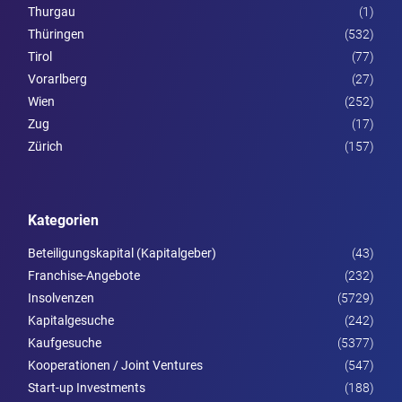
Thurgau
(1)
Thüringen
(532)
Tirol
(77)
Vorarl­berg
(27)
Wien
(252)
Zug
(17)
Zürich
(157)
Kategorien
Beteiligungskapital (Kapitalgeber)
(43)
Franchise-Angebote
(232)
Insolvenzen
(5729)
Kapitalgesuche
(242)
Kaufgesuche
(5377)
Kooperationen / Joint Ventures
(547)
Start-up Investments
(188)