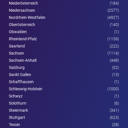
Nieder­österreich
(184)
Niedersachsen
(2577)
Nordrhein-Westfalen
(4927)
Ober­österreich
(140)
Obwalden
(1)
Rheinland-Pfalz
(1159)
Saarland
(222)
Sachsen
(1114)
Sachsen-Anhalt
(448)
Salzburg
(52)
Sankt Gallen
(13)
Schaffhausen
(1)
Schleswig-Holstein
(1000)
Schwyz
(1)
Solothurn
(6)
Steier­mark
(341)
Stuttgart
(623)
Tessin
(28)