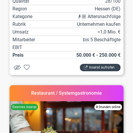
Qualität
28/100
Region
Hessen (DE)
Kategorie
👴🏼 Altersnachfolge
Rubrik
Unternehmen kaufen
Umsatz
<1,0 Mio. €
Mitarbeiter
bis 5 Beschäftigte
EBIT
Preis
50.000 € - 250.000 €
Inserat aufrufen
Restaurant / Systemgastronomie
3
Stunden online