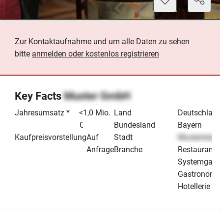
Zur Kontaktaufnahme und um alle Daten zu sehen
bitte
anmelden oder kostenlos registrieren
Key Facts
Muster GmbH
Jahresumsatz *
<1,0 Mio.
Land
Deutschlan
€
Bundesland
Bayern
Kaufpreisvorstellung
Auf
Stadt
Musterstadt
Anfrage
Branche
Restaurant 
Systemgast
Gastronomi
Hotellerie