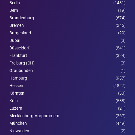
Berlin
(1481)
Bern
(19)
Brandenburg
(674)
Bremen
(245)
Burgen­land
(29)
Dubai
(3)
Düsseldorf
(841)
Frankfurt
(324)
Freiburg (CH)
(3)
Graubünden
(1)
Hamburg
(957)
Hessen
(1827)
Kärnten
(53)
Köln
(558)
Luzern
(21)
Mecklenburg-Vorpommern
(367)
München
(449)
Nidwalden
(2)