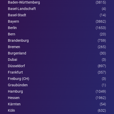
Baden-Württemberg
(3815)
Basel-Landschaft
(4)
Basel-Stadt
(14)
Bayern
(3862)
Berlin
(1653)
Bern
(20)
Brandenburg
(759)
Bremen
(265)
Burgen­land
(30)
Dubai
(3)
Düsseldorf
(897)
Frankfurt
(357)
Freiburg (CH)
(3)
Graubünden
(1)
Hamburg
(1049)
Hessen
(1962)
Kärnten
(54)
Köln
(632)