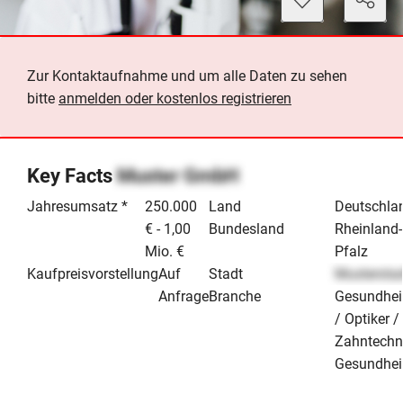
Zur Kontaktaufnahme und um alle Daten zu sehen
bitte
anmelden oder kostenlos registrieren
Key Facts
Muster GmbH
Jahresumsatz *
250.000
Land
Deutschla
€ - 1,00
Bundesland
Rheinland-
Mio. €
Pfalz
Kaufpreisvorstellung
Auf
Stadt
Mustersta
Anfrage
Branche
Gesundhei
/ Optiker /
Zahntechn
Gesundhei