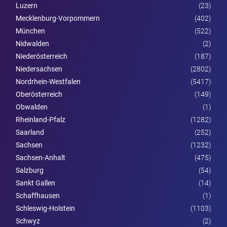
Luzern
(23)
Mecklenburg-Vorpommern
(402)
München
(522)
Nidwalden
(2)
Nieder­österreich
(187)
Niedersachsen
(2802)
Nordrhein-Westfalen
(5417)
Ober­österreich
(149)
Obwalden
(1)
Rheinland-Pfalz
(1282)
Saarland
(252)
Sachsen
(1232)
Sachsen-Anhalt
(475)
Salzburg
(54)
Sankt Gallen
(14)
Schaffhausen
(1)
Schleswig-Holstein
(1103)
Schwyz
(2)