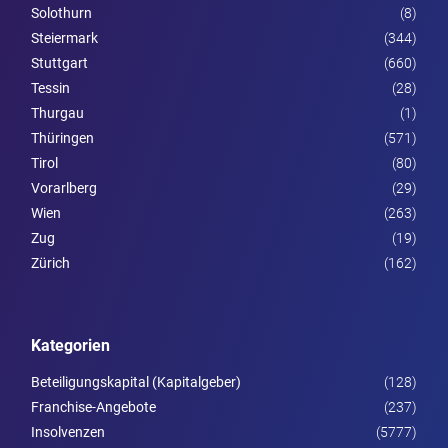
Solothurn
(8)
Steier­mark
(344)
Stuttgart
(660)
Tessin
(28)
Thurgau
(1)
Thüringen
(571)
Tirol
(80)
Vorarl­berg
(29)
Wien
(263)
Zug
(19)
Zürich
(162)
Kategorien
Beteiligungskapital (Kapitalgeber)
(128)
Franchise-Angebote
(237)
Insolvenzen
(5777)