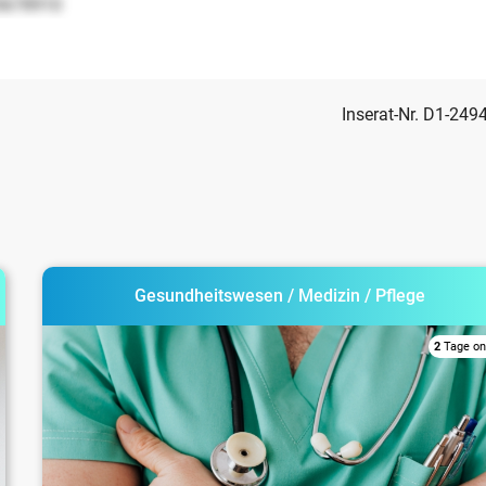
5678910
Inserat-Nr. D1-249
Gesundheitswesen / Medizin / Pflege
2
Tage on