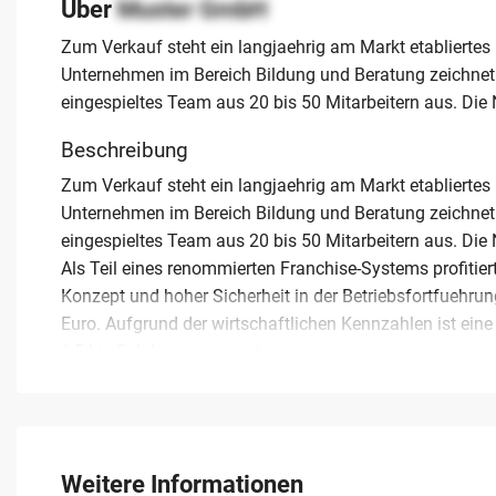
Über
Muster GmbH
Zum Verkauf steht ein langjaehrig am Markt etabliertes 
Unternehmen im Bereich Bildung und Beratung zeichne
eingespieltes Team aus 20 bis 50 Mitarbeitern aus. Die
Beschreibung
Zum Verkauf steht ein langjaehrig am Markt etabliertes 
Unternehmen im Bereich Bildung und Beratung zeichne
eingespieltes Team aus 20 bis 50 Mitarbeitern aus. Die
Als Teil eines renommierten Franchise-Systems profitier
Konzept und hoher Sicherheit in der Betriebsfortfuehrung
Euro. Aufgrund der wirtschaftlichen Kennzahlen ist ein
1,5 bis 2 Jahren zu erwarten.
Das Angebot bietet attraktive Expansionsmoeglichkeite
Quereinsteiger, die eine sinnstiftende unternehmerische
gewaehrleistet eine umfassende Einarbeitung und Schu
Qualitaetsstandards sicherzustellen. Die bestehenden Le
Weitere Informationen