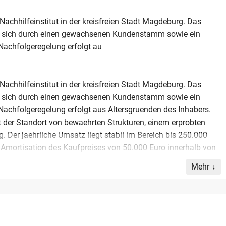
Nachhilfeinstitut in der kreisfreien Stadt Magdeburg. Das
t sich durch einen gewachsenen Kundenstamm sowie ein
 Nachfolgeregelung erfolgt au
Nachhilfeinstitut in der kreisfreien Stadt Magdeburg. Das
t sich durch einen gewachsenen Kundenstamm sowie ein
 Nachfolgeregelung erfolgt aus Altersgruenden des Inhabers.
t der Standort von bewaehrten Strukturen, einem erprobten
. Der jaehrliche Umsatz liegt stabil im Bereich bis 250.000
e Amortisation des Kaufpreises von 50.000 Euro innerhalb von
Mehr
n und eignet sich ideal fuer Paedagogen, Coaches oder
 Taetigkeit in Sachsen-Anhalt anstreben. Der bisherige Inhaber
lung, um einen reibungslosen Uebergang und den Erhalt der
hrkraefte und die vollstaendige Infrastruktur ermoeglichen