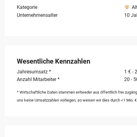
eine sofortige Fortfuehrung des operativen Geschaefts
Kategorie
Al
Unternehmensalter
10 Ja
Wesentliche Kennzahlen
Jahresumsatz *
1 € - 
Anzahl Mitarbeiter *
20 - 5
* Wirtschaftliche Daten stammen entweder aus öffentlich frei zugäng
uns keine Umsatzzahlen vorliegen, so weisen wir dies durch <1 Mio. €