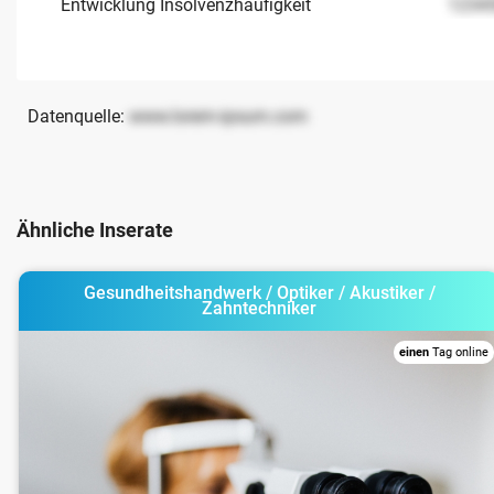
Entwicklung Insolvenzhäufigkeit
1234
Datenquelle:
www.lorem-ipsum.com
Ähnliche Inserate
Gesundheitshandwerk / Optiker / Akustiker /
Zahntechniker
einen
Tag online