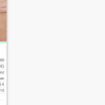
100
DE)
enz
zen
5 €
15