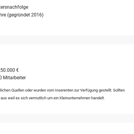
 ohne die ueblichen Einstiegshuerden einer Neugruendung.
tersnachfolge
hre (gegründet 2016)
250.000 €
0 Mitarbeiter
lichen Quellen oder wurden vom Inserenten zur Verfügung gestellt. Sollten
 aus weil es sich vermutlich um ein Kleinunternehmen handelt.