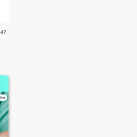
447
line