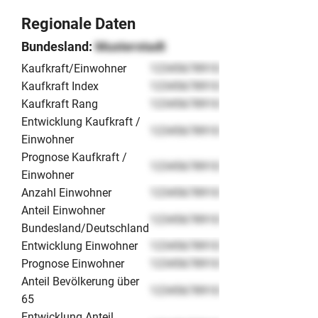
Export-Geschäfte direkt nutzbar zu machen.
Regionale Daten
Bundesland:
Musterstadt
Kaufkraft/Einwohner
12345678910
Kaufkraft Index
12345678910
Kaufkraft Rang
12345678910
Entwicklung Kaufkraft /
12345678910
Einwohner
Prognose Kaufkraft /
12345678910
Einwohner
Anzahl Einwohner
12345678910
Anteil Einwohner
12345678910
Bundesland/Deutschland
Entwicklung Einwohner
12345678910
Prognose Einwohner
12345678910
Anteil Bevölkerung über
12345678910
65
Entwicklung Anteil