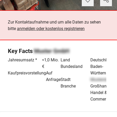
Zur Kontaktaufnahme und um alle Daten zu sehen
bitte
anmelden oder kostenlos registrieren
Key Facts
Muster GmbH
Jahresumsatz *
<1,0 Mio.
Land
Deutschland
€
Bundesland
Baden-
Kaufpreisvorstellung
Auf
Württemberg
Anfrage
Stadt
Musterstadt
Branche
Großhandel
Handel & E-
Commerce