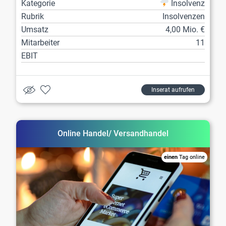
Kategorie
Insolvenz
Rubrik
Insolvenzen
Umsatz
4,00 Mio. €
Mitarbeiter
11
EBIT
Inserat aufrufen
Online Handel/ Versandhandel
einen
Tag online