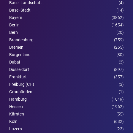
Basel-Landschaft
(4)
Basel-Stadt
(14)
Bayern
(3862)
Berlin
(1654)
Bern
(20)
Brandenburg
(759)
Bremen
(265)
Burgen­land
(30)
Dubai
(3)
Düsseldorf
(897)
Frankfurt
(357)
Freiburg (CH)
(3)
Graubünden
(1)
Hamburg
(1049)
Hessen
(1962)
Kärnten
(55)
Köln
(632)
Luzern
(23)