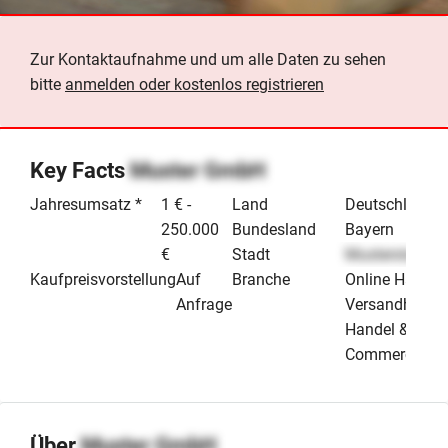
Zur Kontaktaufnahme und um alle Daten zu sehen
bitte
anmelden oder kostenlos registrieren
Key Facts
Muster GmbH
Jahresumsatz *
1 € -
Land
Deutschland
250.000
Bundesland
Bayern
€
Stadt
Musterstadt
Kaufpreisvorstellung
Auf
Branche
Online Handel
Anfrage
Versandhande
Handel & E-
Commerce
Über
Muster GmbH