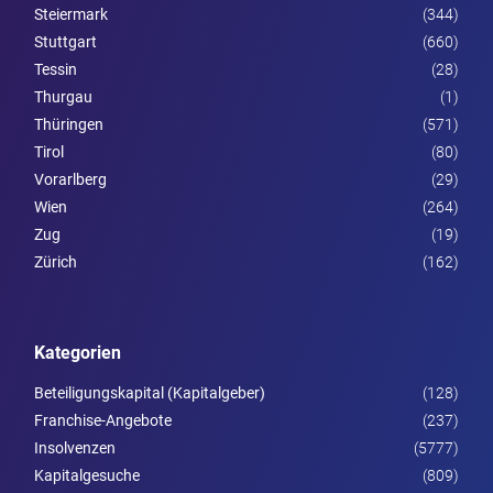
Steier­mark
(344)
Stuttgart
(660)
Tessin
(28)
Thurgau
(1)
Thüringen
(571)
Tirol
(80)
Vorarl­berg
(29)
Wien
(264)
Zug
(19)
Zürich
(162)
Kategorien
Beteiligungskapital (Kapitalgeber)
(128)
Franchise-Angebote
(237)
Insolvenzen
(5777)
Kapitalgesuche
(809)