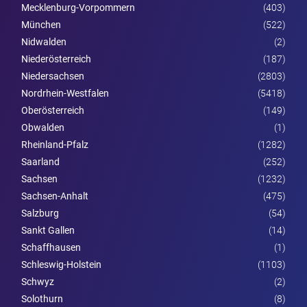
Mecklenburg-Vorpommern
(403)
München
(522)
Nidwalden
(2)
Nieder­österreich
(187)
Niedersachsen
(2803)
Nordrhein-Westfalen
(5418)
Ober­österreich
(149)
Obwalden
(1)
Rheinland-Pfalz
(1282)
Saarland
(252)
Sachsen
(1232)
Sachsen-Anhalt
(475)
Salzburg
(54)
Sankt Gallen
(14)
Schaffhausen
(1)
Schleswig-Holstein
(1103)
Schwyz
(2)
Solothurn
(8)