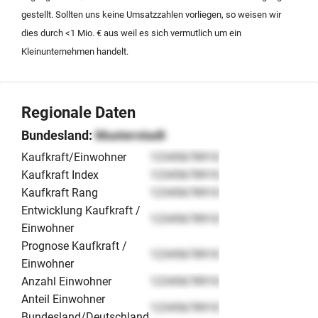
strategischen Gründen, um das volle Potenzial der
gestellt. Sollten uns keine Umsatzzahlen vorliegen, so weisen wir
Marke unter neuer Führung zu entfalten.
dies durch <1 Mio. € aus weil es sich vermutlich um ein
Kleinunternehmen handelt.
Regionale Daten
Bundesland:
Musterstadt
Kaufkraft/Einwohner
12345678910
Kaufkraft Index
12345678910
Kaufkraft Rang
12345678910
Entwicklung Kaufkraft /
12345678910
Einwohner
Prognose Kaufkraft /
12345678910
Einwohner
Anzahl Einwohner
12345678910
Anteil Einwohner
12345678910
Bundesland/Deutschland