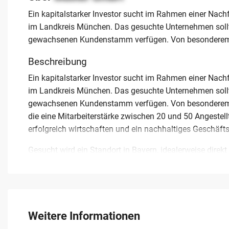
Ein kapitalstarker Investor sucht im Rahmen einer Nachf
im Landkreis München. Das gesuchte Unternehmen sollte 
gewachsenen Kundenstamm verfügen. Von besonderem I
Beschreibung
Ein kapitalstarker Investor sucht im Rahmen einer Nachf
im Landkreis München. Das gesuchte Unternehmen sollte 
gewachsenen Kundenstamm verfügen. Von besonderem Int
die eine Mitarbeiterstärke zwischen 20 und 50 Angestellt
erfolgreich wirtschaften und ein nachhaltiges Geschäft
Gesucht wird ein Standort in Bayern, idealerweise dire
können. Der Kaufinteressent verfügt über das notwendige
professionelle sowie diskrete Abwicklung zu. Anbieter, 
möchten und die genannten Kriterien hinsichtlich der Be
aufzunehmen. Eine schnelle Handlungsfähigkeit bei der 
wirtschaftlichen Eckdaten eine solide Grundlage für ein
Weitere Informationen