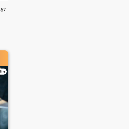
567
line