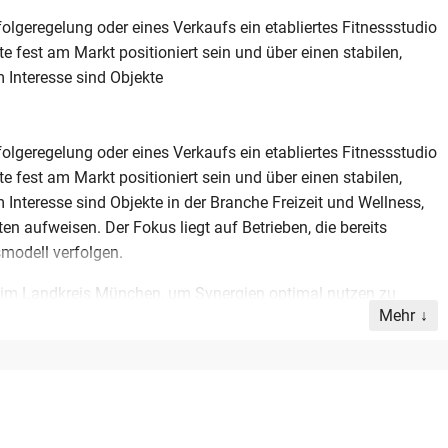
olgeregelung oder eines Verkaufs ein etabliertes Fitnessstudio
fest am Markt positioniert sein und über einen stabilen,
nteresse sind Objekte
olgeregelung oder eines Verkaufs ein etabliertes Fitnessstudio
fest am Markt positioniert sein und über einen stabilen,
eresse sind Objekte in der Branche Freizeit und Wellness,
en aufweisen. Der Fokus liegt auf Betrieben, die bereits
smodell verfolgen.
kt im Landkreis München, um Synergien optimal nutzen zu
Mehr
 Kapital für eine zeitnahe Transaktion und sichert eine
die ihr Studio in verantwortungsvolle Hände übergeben
triebsgröße und Region erfüllen, sind eingeladen, Kontakt
Prüfung von Angeboten wird garantiert, sofern die
e Fortführung bieten.