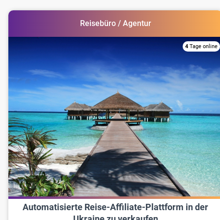
Reisebüro / Agentur
4
Tage online
Automatisierte Reise-Affiliate-Plattform in der
Ukraine zu verkaufen