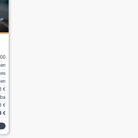
100
en
ges
fen
8 €
tba
8 €
4 €