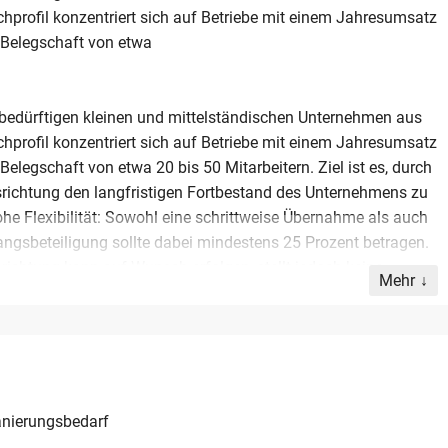
rofil konzentriert sich auf Betriebe mit einem Jahresumsatz
 Belegschaft von etwa
gsbedürftigen kleinen und mittelständischen Unternehmen aus
rofil konzentriert sich auf Betriebe mit einem Jahresumsatz
legschaft von etwa 20 bis 50 Mitarbeitern. Ziel ist es, durch
ichtung den langfristigen Fortbestand des Unternehmens zu
ohe Flexibilität: Sowohl eine schrittweise Übernahme als auch
nfangsbeteiligung sollte dabei mindestens 25 Prozent betragen.
srichtung kann auf Wunsch erfolgen, stellt jedoch keine
Mehr
 richtet sich an Inhaber, die eine nachhaltige Nachfolge oder
öchten, um die Marktposition in Bayern zu festigen. Durch die
en Synergien optimal genutzt werden. Die Diskretion
.
nierungsbedarf