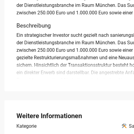
der Dienstleistungsbranche im Raum München. Das Suchp
zwischen 250.000 Euro und 1.000.000 Euro sowie einer
Beschreibung
Ein strategischer Investor sucht gezielt nach sanierun
der Dienstleistungsbranche im Raum München. Das Suchp
zwischen 250.000 Euro und 1.000.000 Euro sowie einer Be
gezielte Restrukturierungsmaßnahmen und eine Neuausr
sichern. Hinsichtlich der Transaktionsstruktur besteht h
ein direkter Erwerb sind darstellbar. Die angestrebte A
Eine aktive operative Mitarbeit zur strategischen Neuau
zwingende Bedingung für den Einstieg dar. Dieses Gesuch
eine finanzielle Sanierung für ihr Unternehmen kaufen m
regionale Fokussierung auf den Landkreis München könn
während des gesamten Prozesses wird absolut gewahrt
Weitere Informationen
Kategorie
Sa