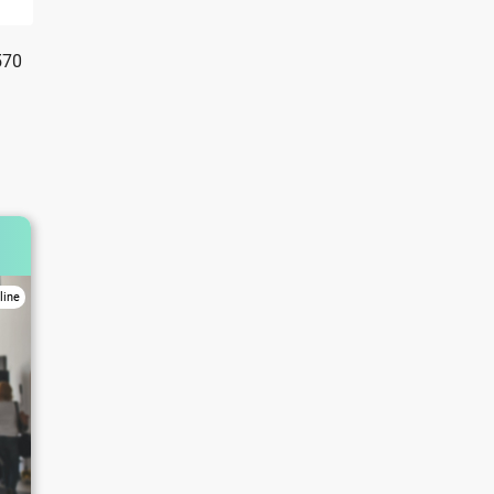
570
line