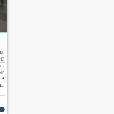
100
DE)
enz
zen
. €
tba