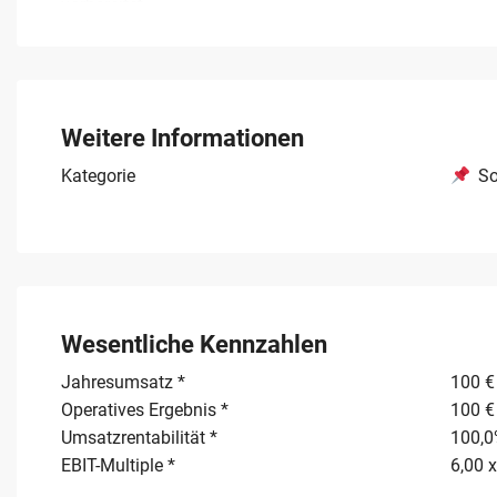
vorbereitet.
Die wirtschaftlichen Eckdaten unterstreichen das Pote
TEUR. Der geforderte Kaufpreis für das gesamte Objekt 
und der digitalen Ausrichtung bietet das Unternehmen e
Der Verkauf erfolgt aus strategischen Gründen, wobei d
Weitere Informationen
geeigneten Nachfolger liegt, der die Marktposition im 
Kategorie
So
Wesentliche Kennzahlen
Jahresumsatz *
100 €
Operatives Ergebnis *
100 €
Umsatzrentabilität *
100,
EBIT-Multiple *
6,00 x