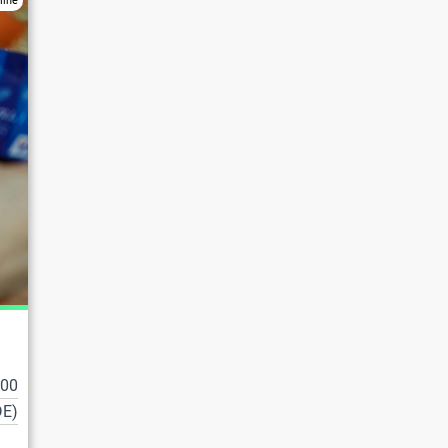
line
100
DE)