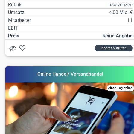
Rubrik
Insolvenzen
Umsatz
4,00 Mio. €
Mitarbeiter
11
EBIT
Preis
keine Angabe
Inserat aufrufen
Online Handel/ Versandhandel
einen
Tag online