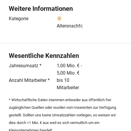
Infrastruktur aus, die ein großzügiges Kühlfach sowie
Weitere Informationen
das gesamte für den Geschäftsbetrieb notwendige
Inventar umfasst. Mit einem Jahresumsatz zwischen
Kategorie
einer und fünf Millionen Euro sowie einem Team von
Altersnachfolge
bis zu zehn Mitarbeitern bietet das Unternehmen eine
solide Basis für eine erfolgreiche Fortführung.
Im Zuge der Veräußerung wird eine branchenerfahrene
Wesentliche Kennzahlen
Persönlichkeit gesucht, die über die notwendige
fachliche Expertise verfügt, um den Betrieb
Jahresumsatz *
1,00 Mio. € -
professionell weiterzuführen. Eine angemessene
5,00 Mio. €
Kapitalausstattung wird für die Übernahme
Anzahl Mitarbeiter *
bis 10
vorausgesetzt, wobei der Kaufpreis bei 300.000 Euro
Mitarbeiter
liegt. Der Inserent legt Wert auf seriöse Anfragen von
* Wirtschaftliche Daten stammen entweder aus öffentlich frei
ernsthaften Interessenten. Detaillierte Informationen
zugänglichen Quellen oder wurden vom Inserenten zur Verfügung
zum Geschäftsmodell, den betriebswirtschaftlichen
gestellt. Sollten uns keine Umsatzzahlen vorliegen, so weisen wir
Kennzahlen sowie den logistischen Kapazitäten
dies durch <1 Mio. € aus weil es sich vermutlich um ein
werden nach einer ersten Kontaktaufnahme und
Kleinunternehmen handelt.