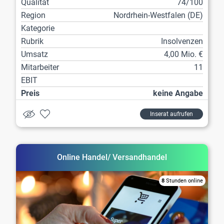
Qualität
74/100
Region
Nordrhein-Westfalen (DE)
Kategorie
Rubrik
Insolvenzen
Umsatz
4,00 Mio. €
Mitarbeiter
11
EBIT
Preis
keine Angabe
Inserat aufrufen
Online Handel/ Versandhandel
8
Stunden online