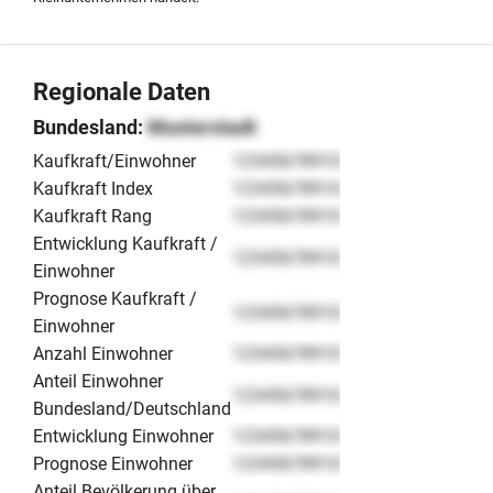
entsprechender Qualifizierung zur Verfügung gestellt.
Regionale Daten
Bundesland:
Musterstadt
Kaufkraft/Einwohner
12345678910
Kaufkraft Index
12345678910
Kaufkraft Rang
12345678910
Entwicklung Kaufkraft /
12345678910
Einwohner
Prognose Kaufkraft /
12345678910
Einwohner
Anzahl Einwohner
12345678910
Anteil Einwohner
12345678910
Bundesland/Deutschland
Entwicklung Einwohner
12345678910
Prognose Einwohner
12345678910
Anteil Bevölkerung über