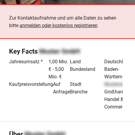
Zur Kontaktaufnahme und um alle Daten zu sehen
bitte
anmelden oder kostenlos registrieren
Key Facts
Muster GmbH
Jahresumsatz *
1,00 Mio.
Land
Deutschland
€ - 5,00
Bundesland
Baden-
Mio. €
Württemberg
Kaufpreisvorstellung
Auf
Stadt
Musterstadt
Anfrage
Branche
Großhandel
Handel & E-
Commerce
Über
Muster GmbH