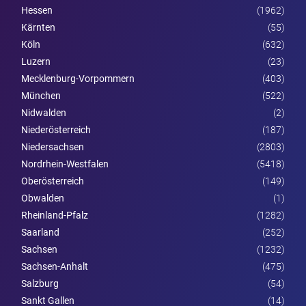
Hessen
(1962)
Kärnten
(55)
Köln
(632)
Luzern
(23)
Mecklenburg-Vorpommern
(403)
München
(522)
Nidwalden
(2)
Nieder­österreich
(187)
Niedersachsen
(2803)
Nordrhein-Westfalen
(5418)
Ober­österreich
(149)
Obwalden
(1)
Rheinland-Pfalz
(1282)
Saarland
(252)
Sachsen
(1232)
Sachsen-Anhalt
(475)
Salzburg
(54)
Sankt Gallen
(14)