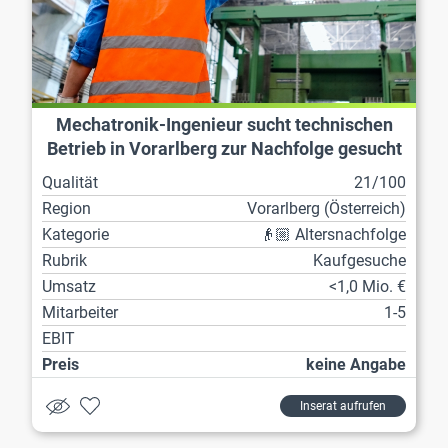
Mechatronik-Ingenieur sucht technischen
Betrieb in Vorarlberg zur Nachfolge gesucht
Qualität
21/100
Region
Vorarl­berg (Österreich)
Kategorie
👴🏼 Altersnachfolge
Rubrik
Kaufgesuche
Umsatz
<1,0 Mio. €
Mitarbeiter
1-5
EBIT
Preis
keine Angabe
Inserat aufrufen