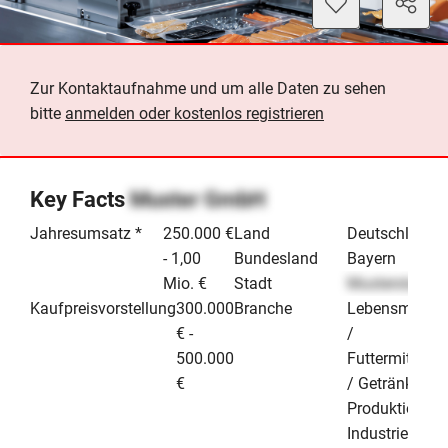
Zur Kontaktaufnahme und um alle Daten zu sehen
bitte
anmelden oder kostenlos registrieren
Key Facts
Muster GmbH
Jahresumsatz *
250.000 €
Land
Deutschland
- 1,00
Bundesland
Bayern
Mio. €
Stadt
Musterstadt
Kaufpreisvorstellung
300.000
Branche
Lebensmittel
€ -
/
500.000
Futtermittel
€
/ Getränke
Produktion &
Industrie