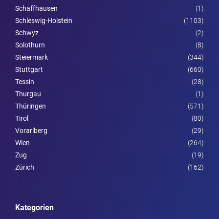
Schaffhausen
(1)
Schleswig-Holstein
(1103)
Schwyz
(2)
Solothurn
(8)
Steier­mark
(344)
Stuttgart
(660)
Tessin
(28)
Thurgau
(1)
Thüringen
(571)
Tirol
(80)
Vorarl­berg
(29)
Wien
(264)
Zug
(19)
Zürich
(162)
Kategorien