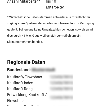
sowie die etablierte Marktpositionierung erhebliche
Anzahl Mitarbeiter *
bis 10
Wachstumspotenziale im Bereich der gesunden
Mitarbeiter
Ernährung. Die Nachfolgeregelung richtet sich an
* Wirtschaftliche Daten stammen entweder aus öffentlich frei
strategische Investoren oder operativ erfahrene Käufer,
zugänglichen Quellen oder wurden vom Inserenten zur Verfügung
die von der bestehenden Infrastruktur und den
gestellt. Sollten uns keine Umsatzzahlen vorliegen, so weisen wir
exzellenten Handelskontakten profitieren möchten.
dies durch <1 Mio. € aus weil es sich vermutlich um ein
Kleinunternehmen handelt.
Regionale Daten
Bundesland:
Musterstadt
Kaufkraft/Einwohner
12345678910
Kaufkraft Index
12345678910
Kaufkraft Rang
12345678910
Entwicklung Kaufkraft /
12345678910
Einwohner