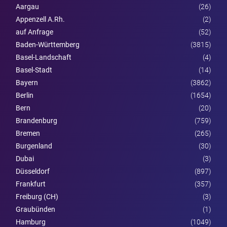
Aargau
(26)
Appenzell A.Rh.
(2)
auf Anfrage
(52)
Baden-Württemberg
(3815)
Basel-Landschaft
(4)
Basel-Stadt
(14)
Bayern
(3862)
Berlin
(1654)
Bern
(20)
Brandenburg
(759)
Bremen
(265)
Burgen­land
(30)
Dubai
(3)
Düsseldorf
(897)
Frankfurt
(357)
Freiburg (CH)
(3)
Graubünden
(1)
Hamburg
(1049)