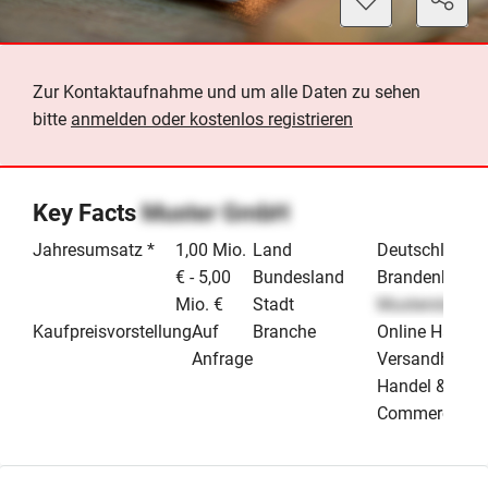
Zur Kontaktaufnahme und um alle Daten zu sehen
bitte
anmelden oder kostenlos registrieren
Key Facts
Muster GmbH
Jahresumsatz *
1,00 Mio.
Land
Deutschland
€ - 5,00
Bundesland
Brandenburg
Mio. €
Stadt
Musterstadt
Kaufpreisvorstellung
Auf
Branche
Online Handel
Anfrage
Versandhande
Handel & E-
Commerce