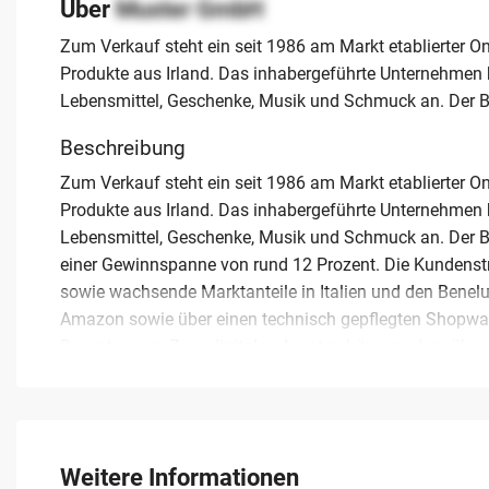
Über
Muster GmbH
Zum Verkauf steht ein seit 1986 am Markt etablierter On
Produkte aus Irland. Das inhabergeführte Unternehmen bi
Lebensmittel, Geschenke, Musik und Schmuck an. Der Bet
Beschreibung
Zum Verkauf steht ein seit 1986 am Markt etablierter On
Produkte aus Irland. Das inhabergeführte Unternehmen bi
Lebensmittel, Geschenke, Musik und Schmuck an. Der Bet
einer Gewinnspanne von rund 12 Prozent. Die Kundens
sowie wachsende Marktanteile in Italien und den Benelux
Amazon sowie über einen technisch gepflegten Shopwar
Bewertungen. Zum digitalen Asset gehören zudem über 1
Das Unternehmen verfügt über langjährige, gewachsene L
zehn Mitarbeitern geführt. Der Standort in der Region B
erforderlich, da das Geschäftsmodell standortunabhäng
Altersgründen, wobei eine technische Begleitung durch d
Weitere Informationen
strategische Erweiterungen bestehender E-Commerce-St