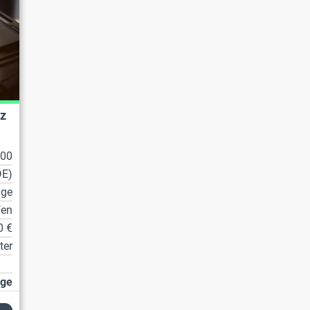
z
100
DE)
lge
fen
0 €
ter
age