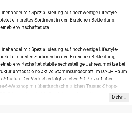
linehandel mit Spezialisierung auf hochwertige Lifestyle-
etet ein breites Sortiment in den Bereichen Bekleidung,
rieb erwirtschaftet sta
linehandel mit Spezialisierung auf hochwertige Lifestyle-
etet ein breites Sortiment in den Bereichen Bekleidung,
rieb erwirtschaftet stabile sechsstellige Jahresumsätze bei
truktur umfasst eine aktive Stammkundschaft im DACH-Raum
-Staaten. Der Vertrieb erfolgt zu etwa 50 Prozent über
e-6-Webshop mit überdurchschnittlichen Trusted-Shops-
8.000 qualifizierte Mailkontakte mit hoher Conversion-Rate.
Mehr
ieferantenbeziehungen direkt in Irland und wird mit bis zu
remen ist für den operativen Betrieb nicht zwingend
ig geführt werden kann. Die Übergabe erfolgt aus
en Veräußerer möglich ist. Das Angebot eignet sich ideal für
rukturen.