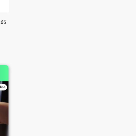
966
line