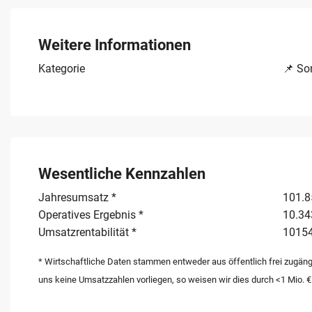
solide Basis für eine erfolgreiche Nachfolge. Wachstum
Internationalisierung der Listings, die Erweiterung des 
außerhalb von Amazon. Der Verkauf erfolgt aus strateg
Weitere Informationen
konzentrieren. Ein Warenbestand im Einkaufswert von cir
Kategorie
📌 So
Wesentliche Kennzahlen
Jahresumsatz *
101.8
Operatives Ergebnis *
10.34
Umsatzrentabilität *
1015
* Wirtschaftliche Daten stammen entweder aus öffentlich frei zugäng
uns keine Umsatzzahlen vorliegen, so weisen wir dies durch <1 Mio. €