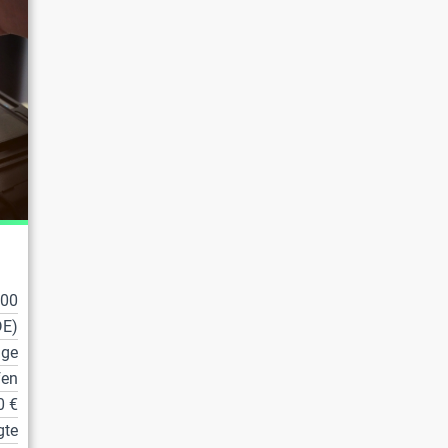
100
DE)
lge
fen
0 €
gte