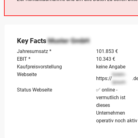
Key Facts
Muster GmbH
Jahresumsatz *
101.853 €
EBIT *
10.343 €
Kaufpreisvorstellung
keine Angabe
Webseite
lorem-
https://
.d
ipsum
Status Webseite
✅ online -
vermutlich ist
dieses
Unternehmen
operativ noch aktiv