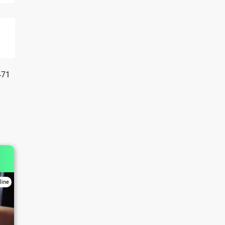
471
line