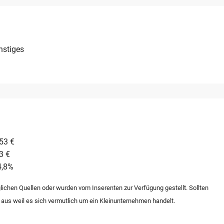
spotenziale ergeben sich insbesondere durch die
Sortiments sowie die Erschließung zusätzlicher Vertriebskanäle
ischen Gründen, um Ressourcen auf andere Projekte zu
ca 10.000 Euro ist Teil der Transaktion.
nstiges
53 €
3 €
4,8%
lichen Quellen oder wurden vom Inserenten zur Verfügung gestellt. Sollten
 aus weil es sich vermutlich um ein Kleinunternehmen handelt.