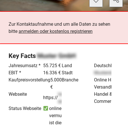
Zur Kontaktaufnahme und um alle Daten zu sehen
bitte
anmelden oder kostenlos registrieren
Key Facts
Muster GmbH
Jahresumsatz *
55.725 €
Land
Deutschland
EBIT *
16.336 €
Stadt
Musterstadt
Kaufpreisvorstellung
5.000
Branche
Online Handel/
€
Versandhandel
Webseite
lorem-
Handel & E-
https://
.de
ipsum
Commerce
Status Webseite
online -
vermutlich
ist dieses