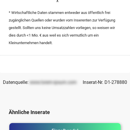
x
wird ein Käufer gesucht, der die Marke operativ
übernimmt und das Wachstumspotenzial im
* Wirtschaftliche Daten stammen entweder aus öffentlich frei
deutschen Fashion-Markt weiter ausschöpft. Die
zugänglichen Quellen oder wurden vom Inserenten zur Verfügung
Übergabe erfolgt nach Absprache, um eine
gestellt. Sollten uns keine Umsatzzahlen vorliegen, so weisen wir
reibungslose Fortführung der Kundenbeziehungen und
dies durch <1 Mio. € aus weil es sich vermutlich um ein
Markenidentität zu gewährleisten.
Kleinunternehmen handelt.
Datenquelle:
www.lorem-ipsum.com
Inserat-Nr. D1-278880
Ähnliche Inserate