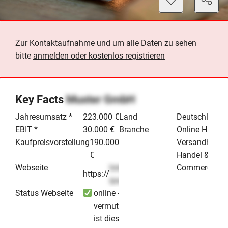
Zur Kontaktaufnahme und um alle Daten zu sehen
bitte
anmelden oder kostenlos registrieren
Key Facts
Muster GmbH
Jahresumsatz *
223.000 €
Land
Deutschland
EBIT *
30.000 €
Branche
Online Handel
Kaufpreisvorstellung
190.000
Versandhande
€
Handel & E-
Webseite
lorem-
Commerce
https://
.de
ipsum
Status Webseite
online -
vermutlich
ist dieses