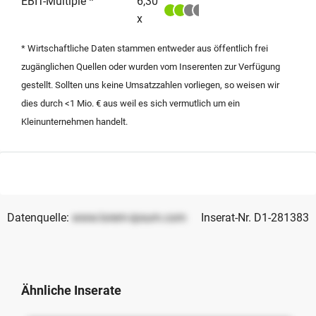
EBIT-Multiple *
6,30
anzuknüpfen. Dieses Angebot richtet sich an
x
Investoren, die ein profitables E-Commerce-
Unternehmen kaufen möchten, um im Rahmen einer
* Wirtschaftliche Daten stammen entweder aus öffentlich frei
Nachfolge von einer etablierten Marke in Deutschland
zugänglichen Quellen oder wurden vom Inserenten zur Verfügung
zu profitieren.
gestellt. Sollten uns keine Umsatzzahlen vorliegen, so weisen wir
dies durch <1 Mio. € aus weil es sich vermutlich um ein
Kleinunternehmen handelt.
Datenquelle:
www.lorem-ipsum.com
Inserat-Nr. D1-281383
Ähnliche Inserate