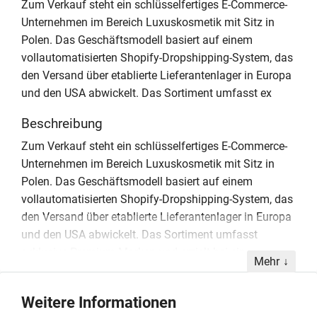
Zum Verkauf steht ein schlüsselfertiges E-Commerce-
Unternehmen im Bereich Luxuskosmetik mit Sitz in
Polen. Das Geschäftsmodell basiert auf einem
vollautomatisierten Shopify-Dropshipping-System, das
den Versand über etablierte Lieferantenlager in Europa
und den USA abwickelt. Das Sortiment umfasst ex
Beschreibung
Zum Verkauf steht ein schlüsselfertiges E-Commerce-
Unternehmen im Bereich Luxuskosmetik mit Sitz in
Polen. Das Geschäftsmodell basiert auf einem
vollautomatisierten Shopify-Dropshipping-System, das
den Versand über etablierte Lieferantenlager in Europa
und den USA abwickelt. Das Sortiment umfasst
exklusive Premium-Marken und erzielt bei einem
Mehr
durchschnittlichen Warenkorbwert von circa 200 Euro
eine attraktive Marge von rund 50 Prozent. Ein
Weitere Informationen
wesentlicher Vorteil für den Erwerber ist der direkte