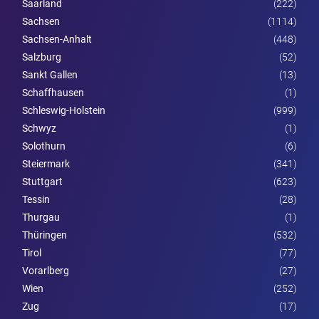
Saarland
(222)
Sachsen
(1114)
Sachsen-Anhalt
(448)
Salzburg
(52)
Sankt Gallen
(13)
Schaffhausen
(1)
Schleswig-Holstein
(999)
Schwyz
(1)
Solothurn
(6)
Steier­mark
(341)
Stuttgart
(623)
Tessin
(28)
Thurgau
(1)
Thüringen
(532)
Tirol
(77)
Vorarl­berg
(27)
Wien
(252)
Zug
(17)