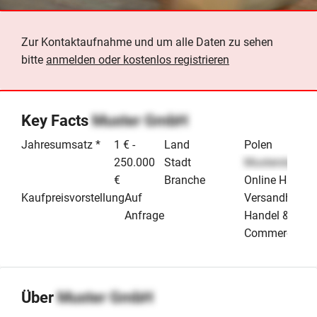
Zur Kontaktaufnahme und um alle Daten zu sehen
bitte
anmelden oder kostenlos registrieren
Key Facts
Muster GmbH
Jahresumsatz *
1 € -
Land
Polen
250.000
Stadt
Musterstadt
€
Branche
Online Handel
Kaufpreisvorstellung
Auf
Versandhande
Anfrage
Handel & E-
Commerce
Über
Muster GmbH