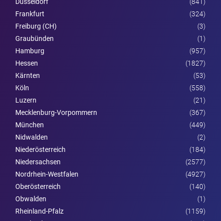
Düsseldorf
(841)
Frankfurt
(324)
Freiburg (CH)
(3)
Graubünden
(1)
Hamburg
(957)
Hessen
(1827)
Kärnten
(53)
Köln
(558)
Luzern
(21)
Mecklenburg-Vorpommern
(367)
München
(449)
Nidwalden
(2)
Nieder­österreich
(184)
Niedersachsen
(2577)
Nordrhein-Westfalen
(4927)
Ober­österreich
(140)
Obwalden
(1)
Rheinland-Pfalz
(1159)