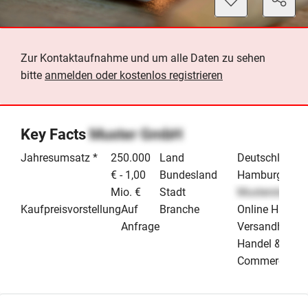
Zur Kontaktaufnahme und um alle Daten zu sehen
bitte
anmelden oder kostenlos registrieren
Key Facts
Muster GmbH
Jahresumsatz *
250.000
Land
Deutschland
€ - 1,00
Bundesland
Hamburg
Mio. €
Stadt
Musterstadt
Kaufpreisvorstellung
Auf
Branche
Online Handel
Anfrage
Versandhande
Handel & E-
Commerce