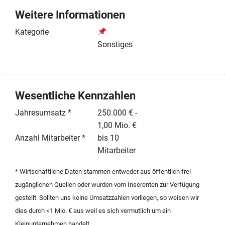
Warenkorbwert liegt bei 300 Euro, wobei die
Weitere Informationen
Retourenquote mit 18 % für die Branche
vergleichsweise niedrig ausfällt. Ein
Kategorie
Stammkundenanteil von circa 30 % sichert stabile
Sonstiges
Umsätze. Die Logistik und das hauseigene Fotostudio
sind auf einer angemieteten Fläche von 120 m²
untergebracht. Aktuell wird der Betrieb als
Einzelunternehmen geführt, eine Umwandlung in eine
Wesentliche Kennzahlen
GmbH ist im Zuge der Transaktion möglich. Die
Jahresumsatz *
250.000 € -
Inhaberin wird von zwei geringfügig Beschäftigten
1,00 Mio. €
unterstützt. Der zeitliche Aufwand der
Anzahl Mitarbeiter *
bis 10
Geschäftsführung variiert saisonal zwischen Vollzeit
Mitarbeiter
und zehn Wochenstunden. Eine umfassende
Einarbeitung durch die Verkäuferin wird im Rahmen der
* Wirtschaftliche Daten stammen entweder aus öffentlich frei
Nachfolgeregelung sichergestellt, um den
zugänglichen Quellen oder wurden vom Inserenten zur Verfügung
reibungslosen Übergang des digital geführten Systems
gestellt. Sollten uns keine Umsatzzahlen vorliegen, so weisen wir
zu gewährleisten.
dies durch <1 Mio. € aus weil es sich vermutlich um ein
Kleinunternehmen handelt.