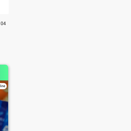
104
line