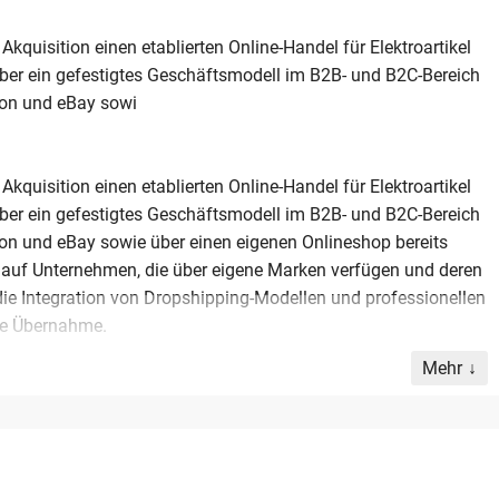
Akquisition einen etablierten Online-Handel für Elektroartikel
er ein gefestigtes Geschäftsmodell im B2B- und B2C-Bereich
zon und eBay sowi
Akquisition einen etablierten Online-Handel für Elektroartikel
er ein gefestigtes Geschäftsmodell im B2B- und B2C-Bereich
zon und eBay sowie über einen eigenen Onlineshop bereits
gt auf Unternehmen, die über eigene Marken verfügen und deren
 die Integration von Dropshipping-Modellen und professionellen
ie Übernahme.
Mehr
r B2B-Restpostenhandel ausdrücklich begrüßt. Das Zielobjekt
Euro erwirtschaften und eine schlanke Personalstruktur von
ehmen verkaufen möchten oder eine Nachfolge in der Region
e Möglichkeit zur Transaktion. Der Fokus liegt auf einer
ter Nutzung synergetischer Potenziale im Bereich der