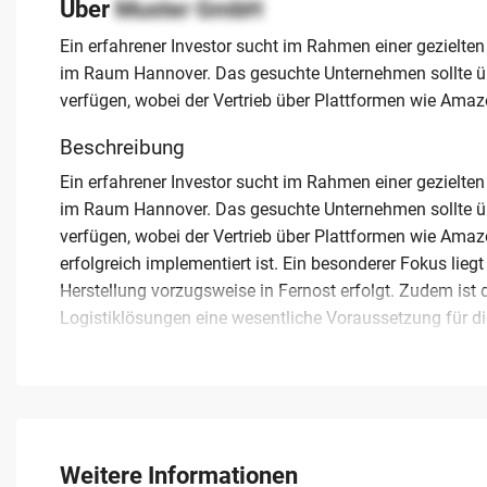
Über
Muster GmbH
Ein erfahrener Investor sucht im Rahmen einer gezielten 
im Raum Hannover. Das gesuchte Unternehmen sollte üb
verfügen, wobei der Vertrieb über Plattformen wie Ama
Beschreibung
Ein erfahrener Investor sucht im Rahmen einer gezielten 
im Raum Hannover. Das gesuchte Unternehmen sollte üb
verfügen, wobei der Vertrieb über Plattformen wie Ama
erfolgreich implementiert ist. Ein besonderer Fokus lie
Herstellung vorzugsweise in Fernost erfolgt. Zudem ist
Logistiklösungen eine wesentliche Voraussetzung für d
Ergänzend zum klassischen E-Commerce wird ein aktive
sollte einen Jahresumsatz zwischen 5 und 10 Millionen 
bis zu 10 Mitarbeitern aufweisen. Wenn Sie Ihr Untern
Niedersachsen planen, bietet dieses Gesuch eine diskret
nachhaltigen Fortführung der bestehenden Strukturen un
Weitere Informationen